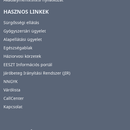
Akadálymentesítési nyilatkozat
HASZNOS LINKEK
Sürgősségi ellátás
Gyógyszertári ügyelet
Alapellátási ügyelet
Egészségablak
Háziorvosi körzetek
EESZT Információs portál
Járóbeteg Irányítási Rendszer (JIR)
NNGYK
Várólista
CallCenter
Kapcsolat