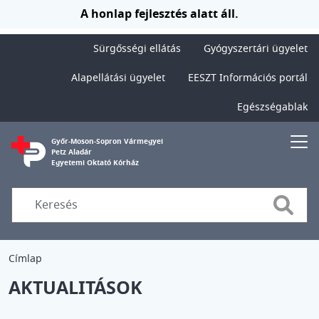
Ugrás a tartalomra
A honlap fejlesztés alatt áll.
Sürgősségi ellátás
Gyógyszertári ügyelet
Alapellátási ügyelet
EESZT Információs portál
Egészségablak
Győr-Moson-Sopron Vármegyei
Petz Aladár
Egyetemi Oktató Kórház
Searc
Címlap
AKTUALITÁSOK