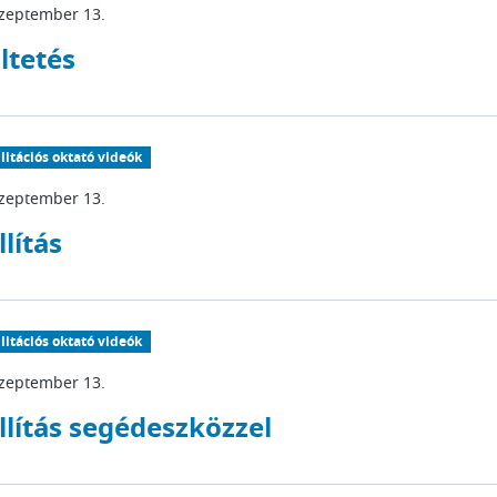
szeptember 13.
ltetés
litációs oktató videók
szeptember 13.
llítás
litációs oktató videók
szeptember 13.
llítás segédeszközzel