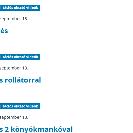
litációs oktató videók
szeptember 13.
lés
litációs oktató videók
szeptember 13.
s rollátorral
litációs oktató videók
szeptember 13.
ás 2 könyökmankóval