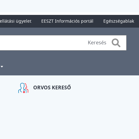
ellátási ügyelet
EESZT Információs portál
Egészségablak
Search
ORVOS KERESŐ