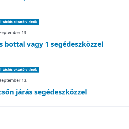
litációs oktató videók
szeptember 13.
s bottal vagy 1 segédeszközzel
litációs oktató videók
szeptember 13.
csőn járás segédeszközzel