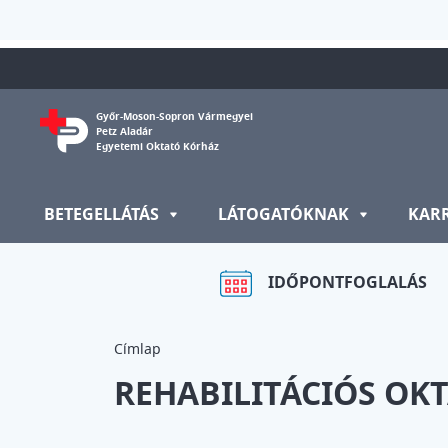
Ugrás a tartalomra
Győr-Moson-Sopron Vármegyei
Petz Aladár
Egyetemi Oktató Kórház
BETEGELLÁTÁS
LÁTOGATÓKNAK
KAR
IDŐPONTFOGLALÁS
Címlap
REHABILITÁCIÓS OK