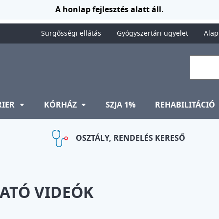
A honlap fejlesztés alatt áll.
Sürgősségi ellátás
Gyógyszertári ügyelet
Alap
RIER
KÓRHÁZ
SZJA 1%
REHABILITÁCIÓ
OSZTÁLY, RENDELÉS KERESŐ
TATÓ VIDEÓK