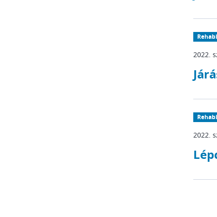
Rehabi
2022. 
Járá
Rehabi
2022. 
Lép