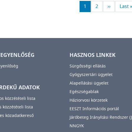
Jelenlegi oldal
Page
Következő 
Utols
1
2
››
Last 
YEGYENLŐSÉG
HASZNOS LINKEK
gyenlőség
Sürgősségi ellátás
Gyógyszertári ügyelet
Alapellátási ügyelet
RDEKŰ ADATOK
Egészségablak
os közzétételi lista
Háziorvosi körzetek
 közzétételi lista
EESZT Információs portál
es közadatkereső
Járóbeteg Irányítási Rendszer (J
NNGYK