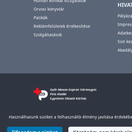
Humán klinikai vizsgálatok
HIVA
Orvosi könyvtár
Pályáza
Patikák
Impre
Reklámfelületek értékesítése
Adatkez
Szolgáltatások
Süti ke
Akadály
Győr-Moson-Sopron Vármegyei
Petz Aladár
Egyetemi Oktató Kórház
Használhatunk sütiket a felhasználói élmény javítása érdekében
© Győr-Moson-Sopron Vármegyei Petz Aladár Egyete
IMAGE