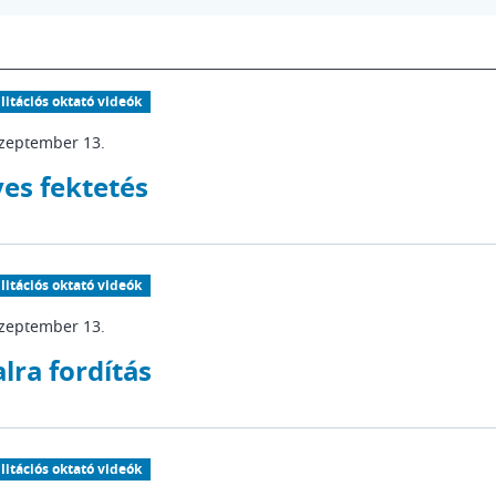
litációs oktató videók
szeptember 13.
es fektetés
litációs oktató videók
szeptember 13.
lra fordítás
litációs oktató videók