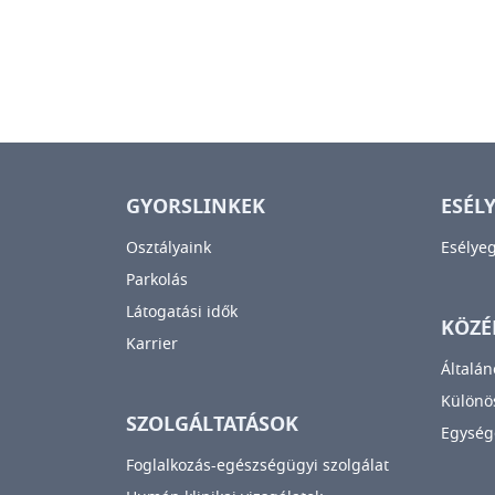
GYORSLINKEK
ESÉL
Osztályaink
Esélye
Parkolás
Látogatási idők
KÖZÉ
Karrier
Általán
Különös
SZOLGÁLTATÁSOK
Egység
Foglalkozás-egészségügyi szolgálat