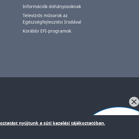
Információk dohányosoknak
Televíziós műsorok az
Egészségfejlesztési Irodával
Korábbi EFI-programok
IMAGE
oztatást nyújtunk a süti kezelési tájékoztatóban.