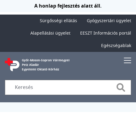
Ugrás a tartalomra
A honlap fejlesztés alatt áll.
Sürgősségi ellátás
Gyógyszertári ügyelet
Alapellátási ügyelet
EESZT Információs portál
Egészségablak
Győr-Moson-Sopron Vármegyei
Petz Aladár
Egyetemi Oktató Kórház
Searc