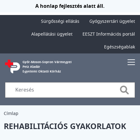
Ugrás a tartalomra
A honlap fejlesztés alatt áll.
Sürgősségi ellátás
Gyógyszertári ügyelet
Alapellátási ügyelet
EESZT Információs portál
Egészségablak
Győr-Moson-Sopron Vármegyei
Petz Aladár
Egyetemi Oktató Kórház
Searc
Címlap
REHABILITÁCIÓS GYAKORLATOK