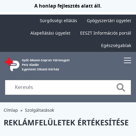
Ugrás a tartalomra
A honlap fejlesztés alatt áll.
Sürgősségi ellátás
Gyógyszertári ügyelet
Alapellátási ügyelet
EESZT Információs portál
Egészségablak
Győr-Moson-Sopron Vármegyei
Petz Aladár
Egyetemi Oktató Kórház
Searc
Címlap
Szolgáltatások
REKLÁMFELÜLETEK ÉRTÉKESÍTÉSE