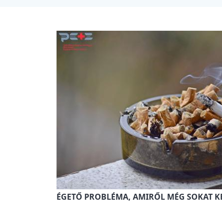
ÉGETŐ PROBLÉMA, AMIRŐL MÉG SOKAT K