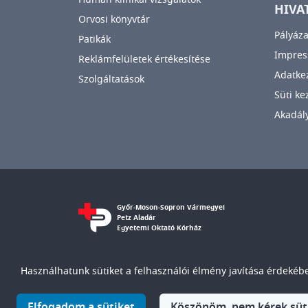
HIVA
Orvosi könyvtár
Pályáza
Patikák
Impre
Reklámfelületek értékesítése
Adatkez
Szolgáltatások
Süti ke
Akadály
Győr-Moson-Sopron Vármegyei
Petz Aladár
Egyetemi Oktató Kórház
Használhatunk sütiket a felhasználói élmény javítása érdekében
© Győr-Moson-Sopron Vármegyei Petz Aladár Egyete
IMAGE
Elfogadom a sütiket
Köszönöm, nem kérek süt