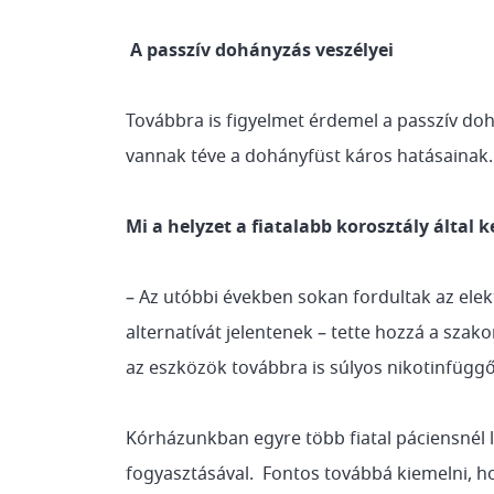
A passzív dohányzás veszélyei
Továbbra is figyelmet érdemel a passzív do
vannak téve a dohányfüst káros hatásainak.
Mi a helyzet a fiatalabb korosztály által 
– Az utóbbi években sokan fordultak az ele
alternatívát jelentenek – tette hozzá a s
az eszközök továbbra is súlyos nikotinfügg
Kórházunkban egyre több fiatal páciensnél 
fogyasztásával. Fontos továbbá kiemelni, h