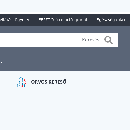
ellátási ügyelet
EESZT Információs portál
Egészségablak
Search
ORVOS KERESŐ