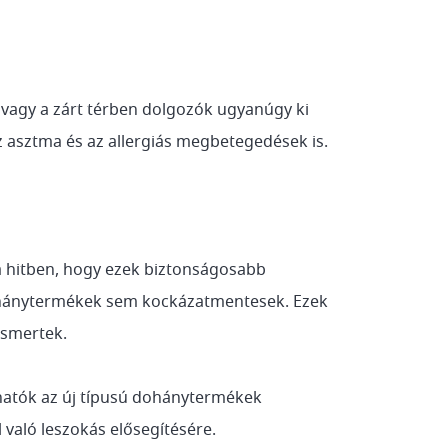
 vagy a zárt térben dolgozók ugyanúgy ki
 asztma és az allergiás megbetegedések is.
a hitben, hogy ezek biztonságosabb
dohánytermékek sem kockázatmentesek. Ezek
ismertek.
zhatók az új típusú dohánytermékek
való leszokás elősegítésére.