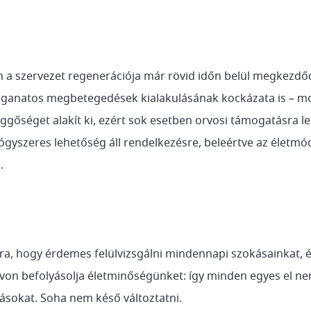
n a szervezet regenerációja már rövid időn belül megkezdő
aganatos megbetegedések kialakulásának kockázata is – m
gőséget alakít ki, ezért sok esetben orvosi támogatásra l
gyszeres lehetőség áll rendelkezésre, beleértve az életmód
.
a, hogy érdemes felülvizsgálni mindennapi szokásainkat, 
n befolyásolja életminőségünket: így minden egyes el nem 
tásokat. Soha nem késő változtatni.