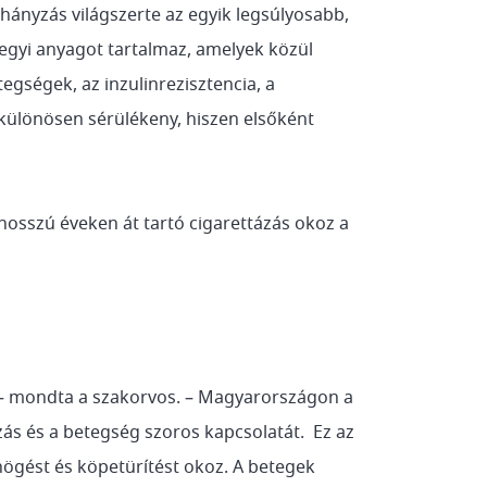
hányzás világszerte az egyik legsúlyosabb,
gyi anyagot tartalmaz, amelyek közül
egségek, az inzulinrezisztencia, a
ülönösen sérülékeny, hiszen elsőként
osszú éveken át tartó cigarettázás okoz a
 – mondta a szakorvos. – Magyarországon a
ás és a betegség szoros kapcsolatát. Ez az
högést és köpetürítést okoz. A betegek