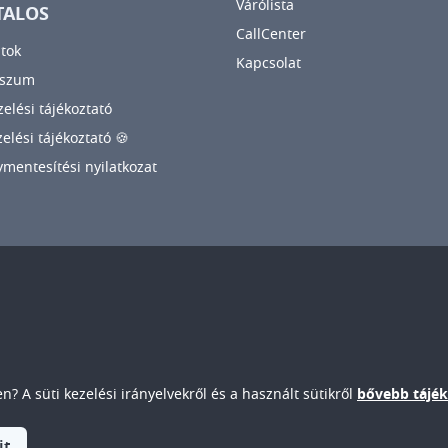
Várólista
TALOS
CallCenter
tok
Kapcsolat
sszum
elési tájékoztató
zelési tájékoztató 🍪
mentesítési nyilatkozat
? A süti kezelési irányelvekről és a használt sütikről
bővebb tájék
mi Oktató Kórház • 9024. Győr, Vasvári P. u. 2-4.
it