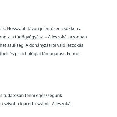
dik. Hosszabb távon jelentősen csökken a
ondta a tüdőgyógyász. – A leszokás azonban
ehet szükség. A dohányzásról való leszokás
beli és pszichológiai támogatást. Fontos
és tudatosan tenni egészségünk
szívott cigaretta számít. A leszokás