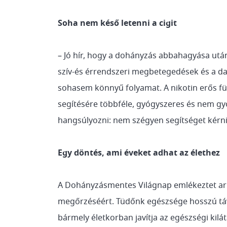
Soha nem késő letenni a cigit
– Jó hír, hogy a dohányzás abbahagyása utá
szív-és érrendszeri megbetegedések és a d
sohasem könnyű folyamat. A nikotin erős füg
segítésére többféle, gyógyszeres és nem gyó
hangsúlyozni: nem szégyen segítséget kérni
Egy döntés, ami éveket adhat az élethez
A Dohányzásmentes Világnap emlékeztet arr
megőrzéséért. Tüdőnk egészsége hosszú távo
bármely életkorban javítja az egészségi kilá