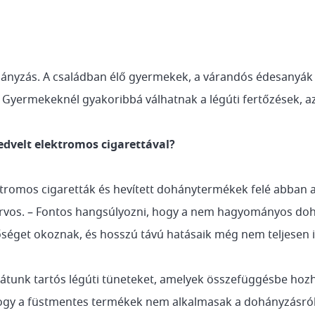
hányzás. A családban élő gyermekek, a várandós édesanyák
 Gyermekeknél gyakoribbá válhatnak a légúti fertőzések, az
kedvelt elektromos cigarettával?
ktromos cigaretták és hevített dohánytermékek felé abban 
zakorvos. – Fontos hangsúlyozni, hogy a nem hagyományos 
őséget okoznak, és hosszú távú hatásaik még nem teljesen 
látunk tartós légúti tüneteket, amelyek összefüggésbe ho
ogy a füstmentes termékek nem alkalmasak a dohányzásról 