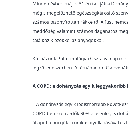
Minden évben május 31-én tartják a Dohányz
mégis megelőzhető egészségkárosító szenve
számos bizonyítottan rákkeltő. A füst nemcsa
meddőség valamint számos daganatos megbet
találkozik ezekkel az anyagokkal.
Kórházunk Pulmonológiai Osztálya nap mint 
légzőrendszerben. A témában dr. Cservenák
A COPD: a dohányzás egyik leggyakoribb
– A dohányzás egyik legismertebb következ
COPD-ben szenvedők 90%-a jelenleg is dohán
állapot a hörgők krónikus gyulladásával és 