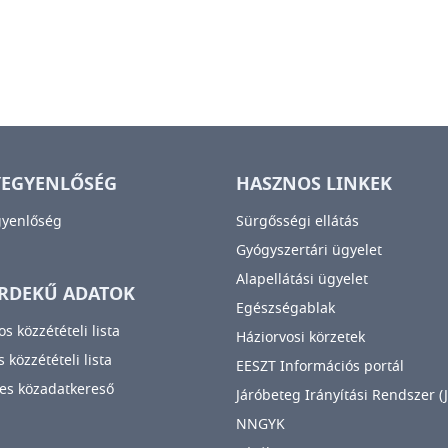
YEGYENLŐSÉG
HASZNOS LINKEK
gyenlőség
Sürgősségi ellátás
Gyógyszertári ügyelet
Alapellátási ügyelet
RDEKŰ ADATOK
Egészségablak
os közzétételi lista
Háziorvosi körzetek
 közzétételi lista
EESZT Információs portál
es közadatkereső
Járóbeteg Irányítási Rendszer (J
NNGYK