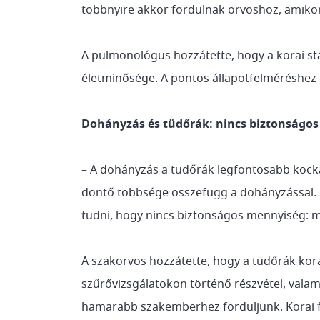
többnyire akkor fordulnak orvoshoz, amikor
A pulmonológus hozzátette, hogy a korai stá
életminősége. A pontos állapotfelméréshez 
Dohányzás és tüdőrák: nincs biztonságo
– A dohányzás a tüdőrák legfontosabb kockáz
döntő többsége összefügg a dohányzással. S
tudni, hogy nincs biztonságos mennyiség: má
A szakorvos hozzátette, hogy a tüdőrák kor
szűrővizsgálatokon történő részvétel, valam
hamarabb szakemberhez forduljunk. Korai fe