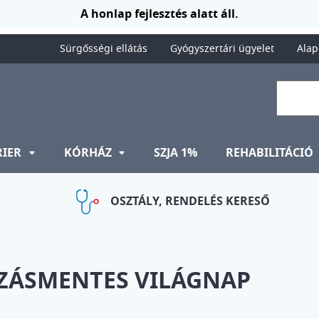
A honlap fejlesztés alatt áll.
Sürgősségi ellátás
Gyógyszertári ügyelet
Alap
RIER
KÓRHÁZ
SZJA 1%
REHABILITÁCIÓ
OSZTÁLY, RENDELÉS KERESŐ
YZÁSMENTES VILÁGNAP