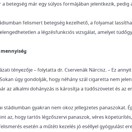
 a betegség már egy súlyos formájában jelentkezik, pedig a
diumban felismert betegség kezelhető, a folyamat lassíthat
elengedhetetlen a légzésfunkciós vizsgálat, amelyet tüdőgy
s mennyiség
ati tényezője – folytatta dr. Cservenák Nárcisz. – Ez ann
okan úgy gondolják, hogy néhány szál cigaretta nem jelen
r az alkalmi dohányzás is károsítja a tüdőszövetet és az er
ai stádiumban gyakran nem okoz jellegzetes panaszokat. É
int az, hogy tartós légzőszervi panaszok, véres köpetürítés
lismerés esetén a műtéti kezelés jó eséllyel gyógyulást e