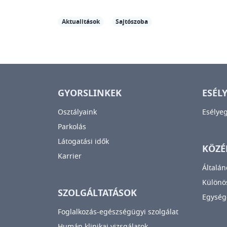
Aktualitások
Sajtószoba
GYORSLINKEK
ESÉL
Osztályaink
Esélye
Parkolás
Látogatási idők
KÖZÉ
Karrier
Általán
Különös
SZOLGÁLTATÁSOK
Egység
Foglalkozás-egészségügyi szolgálat
Humán klinikai vizsgálatok