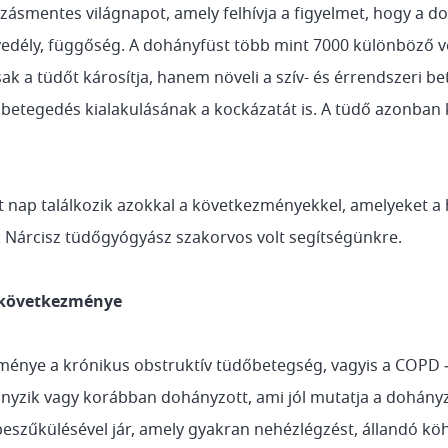
ásmentes világnapot, amely felhívja a figyelmet, hogy a do
dély, függőség. A dohányfüst több mint 7000 különböző ve
k a tüdőt károsítja, hanem növeli a szív- és érrendszeri bet
egedés kialakulásának a kockázatát is. A tüdő azonban k
nap találkozik azokkal a következményekkel, amelyeket a h
 Nárcisz tüdőgyógyász szakorvos volt segítségünkre.
 következménye
ménye a krónikus obstruktív tüdőbetegség, vagyis a COPD
yzik vagy korábban dohányzott, ami jól mutatja a dohányz
beszűkülésével jár, amely gyakran nehézlégzést, állandó kö