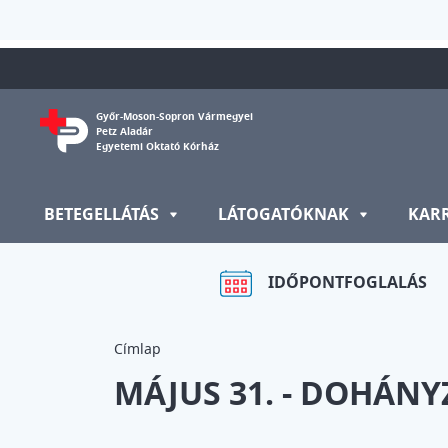
Ugrás a tartalomra
Győr-Moson-Sopron Vármegyei
Petz Aladár
Egyetemi Oktató Kórház
BETEGELLÁTÁS
LÁTOGATÓKNAK
KAR
IDŐPONTFOGLALÁS
Címlap
MÁJUS 31. - DOHÁN