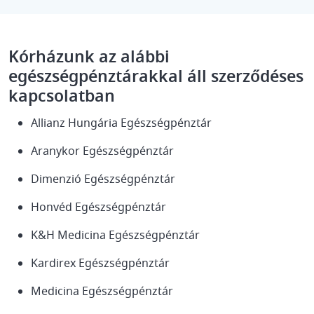
Kórházunk az alábbi
egészségpénztárakkal áll szerződéses
kapcsolatban
Allianz Hungária Egészségpénztár
Aranykor Egészségpénztár
Dimenzió Egészségpénztár
Honvéd Egészségpénztár
K&H Medicina Egészségpénztár
Kardirex Egészségpénztár
Medicina Egészségpénztár