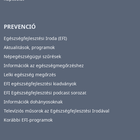
PREVENCIÓ
Egészségfejlesztési Iroda (EFI)
Aktualitások, programok
Népegészségügyi szűrések
Információk az egészségmegőrzéshez
Lelki egészség megőrzés
EFI egészségfejlesztési kiadványok
EFI Egészségfejlesztési podcast sorozat
Információk dohányosoknak
Televíziós műsorok az Egészségfejlesztési Irodával
Korábbi EFI-programok