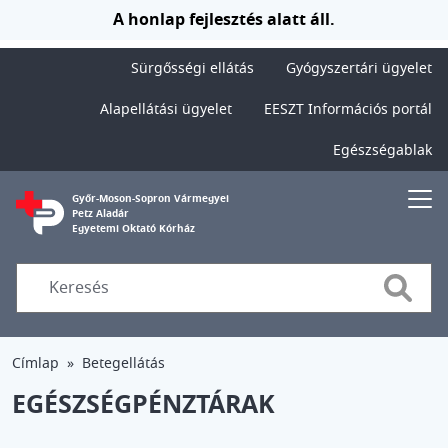
Ugrás a tartalomra
A honlap fejlesztés alatt áll.
Sürgősségi ellátás
Gyógyszertári ügyelet
Alapellátási ügyelet
EESZT Információs portál
Egészségablak
Győr-Moson-Sopron Vármegyei
Petz Aladár
Egyetemi Oktató Kórház
Searc
Címlap
Betegellátás
EGÉSZSÉGPÉNZTÁRAK