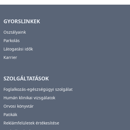
GYORSLINKEK
Osztályaink
Parkolás
Látogatási idők
Karrier
SZOLGÁLTATÁSOK
Foglalkozás-egészségügyi szolgálat
Humán klinikai vizsgálatok
Orvosi könyvtár
Patikák
Reklámfelületek értékesítése