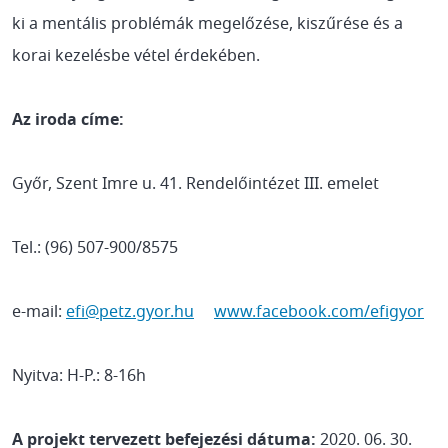
ki a mentális problémák megelőzése, kiszűrése és a
korai kezelésbe vétel érdekében.
Az iroda címe:
Győr, Szent Imre u. 41. Rendelőintézet III. emelet
Tel.: (96) 507-900/8575
e-mail:
efi@petz.gyor.hu
www.facebook.com/efigyor
Nyitva: H-P.: 8-16h
A projekt tervezett befejezési dátuma:
2020. 06. 30.