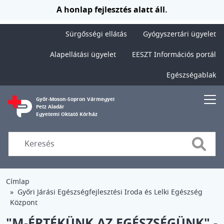
Ugrás a tartalomra
A honlap fejlesztés alatt áll.
Sürgősségi ellátás
Gyógyszertári ügyelet
Alapellátási ügyelet
EESZT Információs portál
Egészségablak
Győr-Moson-Sopron Vármegyei
Petz Aladár
Egyetemi Oktató Kórház
Searc
Címlap
Győri Járási Egészségfejlesztési Iroda és Lelki Egészség
Központ
"M-ÉRTÉKÜNK AZ EGÉSZSÉGÜNK" -