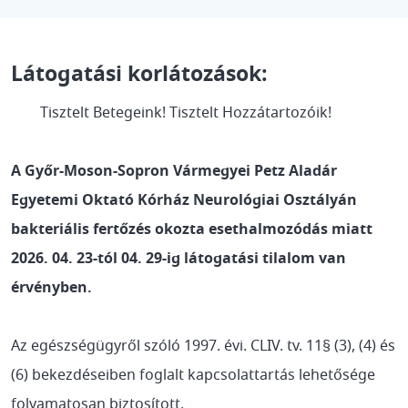
Látogatási korlátozások:
Tisztelt Betegeink! Tisztelt Hozzátartozóik!
A Győr-Moson-Sopron Vármegyei Petz Aladár
Egyetemi Oktató Kórház Neurológiai Osztályán
bakteriális fertőzés okozta esethalmozódás miatt
2026. 04. 23-tól 04. 29-ig látogatási tilalom van
érvényben.
Az egészségügyről szóló 1997. évi. CLIV. tv. 11§ (3), (4) és
(6) bekezdéseiben foglalt kapcsolattartás lehetősége
folyamatosan biztosított.