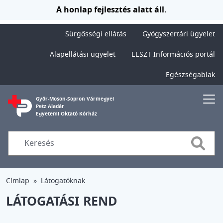
Ugrás a tartalomra
A honlap fejlesztés alatt áll.
Sürgősségi ellátás
Gyógyszertári ügyelet
Alapellátási ügyelet
EESZT Információs portál
Egészségablak
Győr-Moson-Sopron Vármegyei
Petz Aladár
Egyetemi Oktató Kórház
Searc
Címlap
Látogatóknak
LÁTOGATÁSI REND