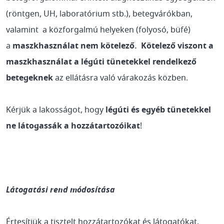
(röntgen, UH, laboratórium stb.), betegvárókban,
valamint a közforgalmú helyeken (folyosó, büfé)
a
maszkhasználat nem kötelező. Kötelező viszont a
maszkhasználat a légúti tünetekkel rendelkező
betegeknek
az ellátásra való várakozás közben.
Kérjük a lakosságot, hogy
légúti és egyéb tünetekkel
ne látogassák a hozzátartozóikat
!
Látogatási rend módosítása
Értesítjük a tisztelt hozzátartozókat és látogatókat,