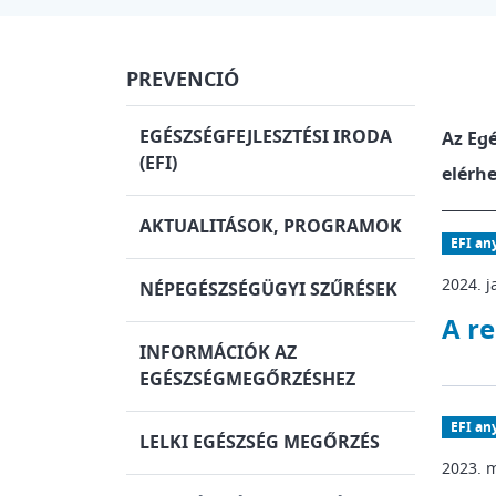
PREVENCIÓ
EGÉSZSÉGFEJLESZTÉSI IRODA
Az Egé
(EFI)
elérh
AKTUALITÁSOK, PROGRAMOK
EFI an
2024. j
NÉPEGÉSZSÉGÜGYI SZŰRÉSEK
A re
INFORMÁCIÓK AZ
EGÉSZSÉGMEGŐRZÉSHEZ
EFI an
LELKI EGÉSZSÉG MEGŐRZÉS
2023. m