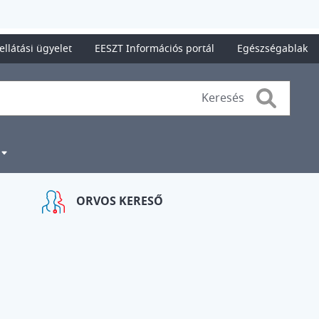
ellátási ügyelet
EESZT Információs portál
Egészségablak
Search
ORVOS KERESŐ