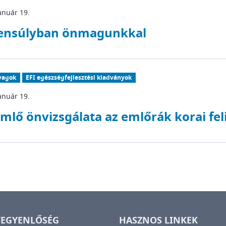
anuár 19.
ensúlyban önmagunkkal
yagok
EFI egészségfejlesztési kiadványok
anuár 19.
mlő önvizsgálata az emlőrák korai fe
YEGYENLŐSÉG
HASZNOS LINKEK