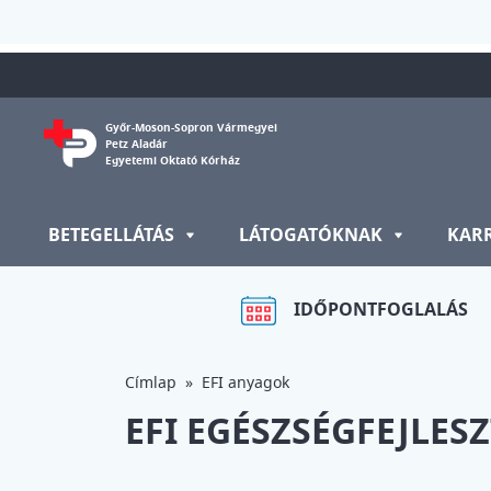
Ugrás a tartalomra
Győr-Moson-Sopron Vármegyei
Petz Aladár
Egyetemi Oktató Kórház
BETEGELLÁTÁS
LÁTOGATÓKNAK
KAR
IDŐPONTFOGLALÁS
Címlap
EFI anyagok
EFI EGÉSZSÉGFEJLES