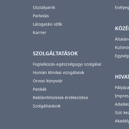
Osztályaink
Esélye
Parkolás
Látogatási idők
KÖZÉ
Karrier
Általán
Különös
SZOLGÁLTATÁSOK
Egység
Foglalkozás-egészségügyi szolgálat
Humán klinikai vizsgálatok
HIVA
Orvosi könyvtár
Pályáza
Patikák
Impre
Reklámfelületek értékesítése
Adatkez
Szolgáltatások
Süti ke
Akadály