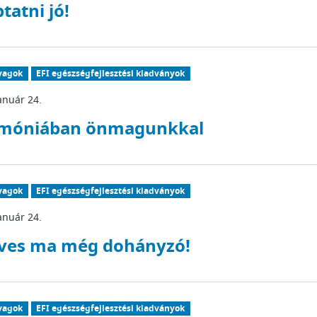
tatni jó!
yagok
EFI egészségfejlesztési kiadványok
anuár 24.
móniában önmagunkkal
yagok
EFI egészségfejlesztési kiadványok
anuár 24.
ves ma még dohányzó!
yagok
EFI egészségfejlesztési kiadványok