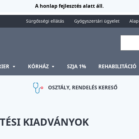
A honlap fejlesztés alatt áll.
Sürgősségi ellátás
Gyógyszertári ügyelet
Alap
RIER
KÓRHÁZ
SZJA 1%
REHABILITÁCIÓ
OSZTÁLY, RENDELÉS KERESŐ
ZTÉSI KIADVÁNYOK