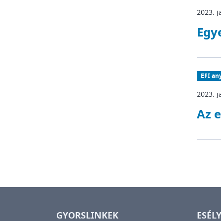
2023. j
Egy
EFI an
2023. j
Az e
GYORSLINKEK
ESÉL