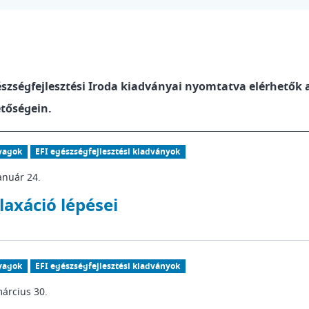
szségfejlesztési Iroda kiadványai nyomtatva elérhetők a
etőségein.
yagok
EFI egészségfejlesztési kiadványok
anuár 24.
laxáció lépései
yagok
EFI egészségfejlesztési kiadványok
árcius 30.