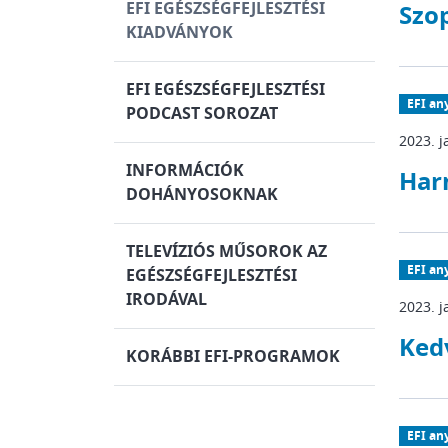
EFI EGÉSZSÉGFEJLESZTÉSI
Szop
KIADVÁNYOK
EFI EGÉSZSÉGFEJLESZTÉSI
EFI an
PODCAST SOROZAT
2023. j
INFORMÁCIÓK
Har
DOHÁNYOSOKNAK
TELEVÍZIÓS MŰSOROK AZ
EFI an
EGÉSZSÉGFEJLESZTÉSI
IRODÁVAL
2023. j
Ked
KORÁBBI EFI-PROGRAMOK
EFI an