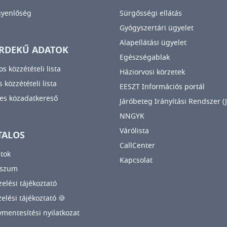
gyenlőség
Sürgősségi ellátás
Gyógyszertári ügyelet
Alapellátási ügyelet
RDEKŰ ADATOK
Egészségablak
os közzétételi lista
Háziorvosi körzetek
 közzétételi lista
EESZT Információs portál
es közadatkereső
Járóbeteg Irányítási Rendszer (J
NNGYK
Várólista
TALOS
CallCenter
tok
Kapcsolat
sszum
elési tájékoztató
zelési tájékoztató 🍪
mentesítési nyilatkozat