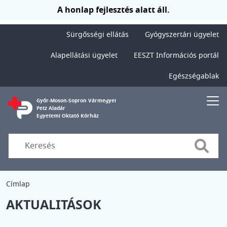
Ugrás a tartalomra
A honlap fejlesztés alatt áll.
Sürgősségi ellátás
Gyógyszertári ügyelet
Alapellátási ügyelet
EESZT Információs portál
Egészségablak
Győr-Moson-Sopron Vármegyei
Petz Aladár
Egyetemi Oktató Kórház
Searc
Címlap
AKTUALITÁSOK