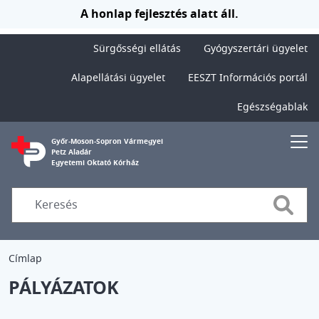
Ugrás a tartalomra
A honlap fejlesztés alatt áll.
Sürgősségi ellátás
Gyógyszertári ügyelet
Alapellátási ügyelet
EESZT Információs portál
Egészségablak
Győr-Moson-Sopron Vármegyei
Petz Aladár
Egyetemi Oktató Kórház
Searc
Címlap
PÁLYÁZATOK