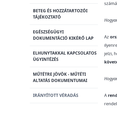
számáh
BETEG ÉS HOZZÁTARTOZÓI
TÁJÉKOZTATÓ
Hogyan 
EGÉSZSÉGÜGYI
Az
ors
DOKUMENTÁCIÓ KIKÉRŐ LAP
ilyenr
ELHUNYTAKKAL KAPCSOLATOS
jelzi,
ÜGYINTÉZÉS
követ
MŰTÉTRE JÖVÖK - MŰTÉTI
Hogyan 
ALTATÁS DOKUMENTUMAI
IRÁNYÍTOTT VÉRADÁS
A
rend
rendel