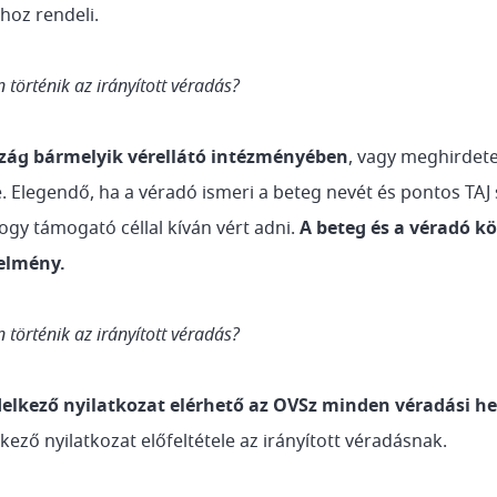
oz rendeli.
történik az irányított véradás?
zág bármelyik vérellátó intézményében
, vagy meghirdet
e. Elegendő, ha a véradó ismeri a beteg nevét és pontos TAJ
 hogy támogató céllal kíván vért adni.
A beteg és a véradó k
elmény.
történik az irányított véradás?
elkező nyilatkozat elérhető az OVSz minden véradási he
kező nyilatkozat előfeltétele az irányított véradásnak.