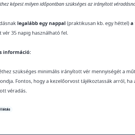
thez képest milyen időpontban szükséges az irányított véradásn
adásnak
legalább egy nappal
(praktikusan kb. egy héttel)
a
t vér 35 napig használható fel.
s információ:
thez szükséges minimális irányított vér mennyiségét a műt
dja. Fontos, hogy a kezelőorvost tájékoztassák arról, ha
tott véradás.
llátás