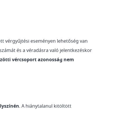
ett vérgyűjtési eseményen lehetőség van
 számát és a véradásra való jelentkezéskor
özötti vércsoport azonosság nem
lyszínén
. A hiánytalanul kitöltött