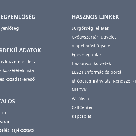
YEGYENLŐSÉG
HASZNOS LINKEK
gyenlőség
Sürgősségi ellátás
Gyógyszertári ügyelet
Alapellátási ügyelet
RDEKŰ ADATOK
Egészségablak
os közzétételi lista
Háziorvosi körzetek
 közzétételi lista
EESZT Információs portál
es közadatkereső
Járóbeteg Irányítási Rendszer (J
NNGYK
Várólista
TALOS
CallCenter
tok
Kapcsolat
sszum
elési tájékoztató