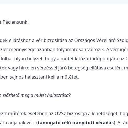
lt Páciensünk!
gek ellátáshoz a vér biztosítása az Országos Vérellátó Szol
zlet mennyisége azonban folyamatosan változik. A vért igé
dulhat olyan helyzet, hogy a műtét kitűzött időpontjára az 
tek vagy hirtelen vérzéssel járó betegség ellátása esetén, m
ben sajnos halasztani kell a műtétet.
 előzhető meg a műtét halasztása?
eztt műtétek esetében az OVSz biztosítja a lehetőséget, ho
sára adjanak vért (
támogató célú irányított véradás
). A t