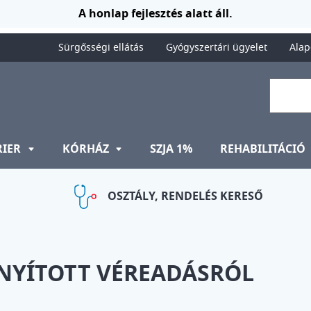
A honlap fejlesztés alatt áll.
Sürgősségi ellátás
Gyógyszertári ügyelet
Alap
RIER
KÓRHÁZ
SZJA 1%
REHABILITÁCIÓ
OSZTÁLY, RENDELÉS KERESŐ
ÁNYÍTOTT VÉREADÁSRÓL