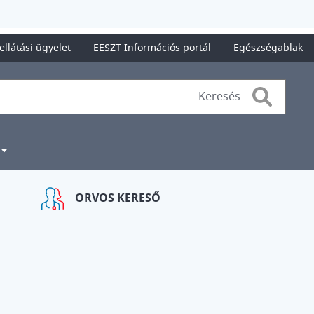
ellátási ügyelet
EESZT Információs portál
Egészségablak
Search
ORVOS KERESŐ