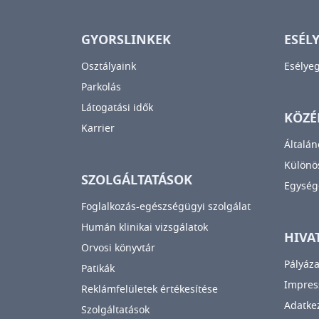
GYORSLINKEK
ESÉL
Osztályaink
Esélye
Parkolás
Látogatási idők
KÖZÉ
Karrier
Általán
Különös
SZOLGÁLTATÁSOK
Egység
Foglalkozás-egészségügyi szolgálat
Humán klinikai vizsgálatok
HIVA
Orvosi könyvtár
Pályáza
Patikák
Impre
Reklámfelületek értékesítése
Adatkez
Szolgáltatások