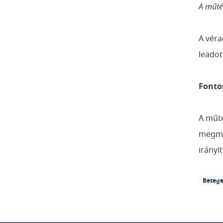
A műté
A vér
leadot
Fonto
A műté
megmon
irányí
Betege