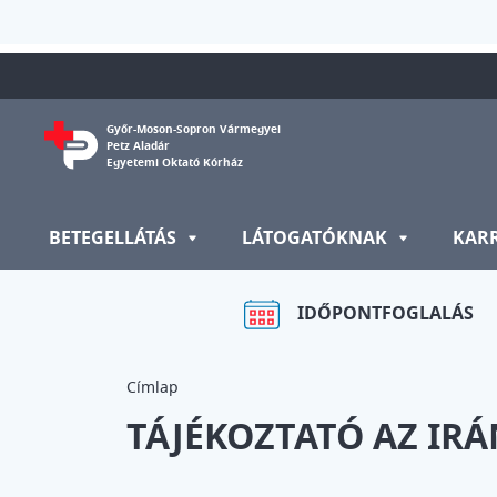
Ugrás a tartalomra
Győr-Moson-Sopron Vármegyei
Petz Aladár
Egyetemi Oktató Kórház
BETEGELLÁTÁS
LÁTOGATÓKNAK
KAR
IDŐPONTFOGLALÁS
Címlap
TÁJÉKOZTATÓ AZ IR