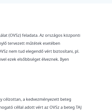
gálat (OVSz) feladata. Az országos központi
nylő tervezett műtétek esetében
OVSz nem tud elegendő vért biztosítani, pl.
ivel ezek elsőbbséget élveznek. Ilyen
gy célzottan, a kedvezményezett beteg
ámogató céllal adott vért az OVSz a beteg TAJ