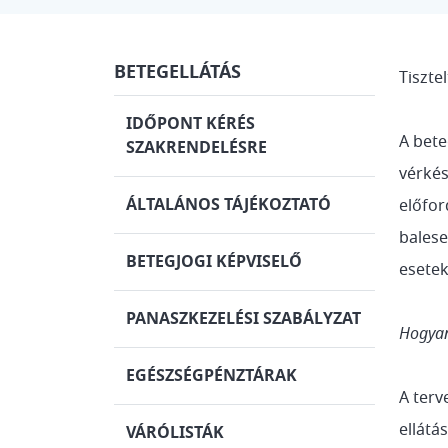
BETEGELLÁTÁS
Tiszte
IDŐPONT KÉRÉS
A bete
SZAKRENDELÉSRE
vérkés
ÁLTALÁNOS TÁJÉKOZTATÓ
előfor
balese
BETEGJOGI KÉPVISELŐ
esetek
PANASZKEZELÉSI SZABÁLYZAT
Hogyan
EGÉSZSÉGPÉNZTÁRAK
A terv
ellátá
VÁRÓLISTÁK