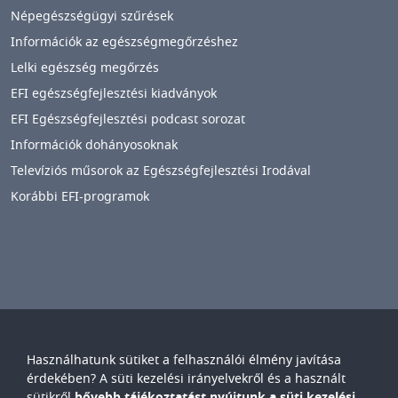
Népegészségügyi szűrések
Információk az egészségmegőrzéshez
Lelki egészség megőrzés
EFI egészségfejlesztési kiadványok
EFI Egészségfejlesztési podcast sorozat
Információk dohányosoknak
Televíziós műsorok az Egészségfejlesztési Irodával
Korábbi EFI-programok
Használhatunk sütiket a felhasználói élmény javítása
Győr-Moson-Sopron Vármegyei
Petz Aladár
érdekében? A süti kezelési irányelvekről és a használt
Egyetemi Oktató Kórház
sütikről
bővebb tájékoztatást nyújtunk a süti kezelési