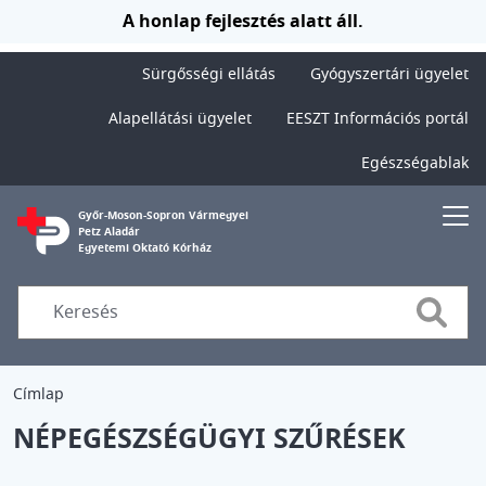
Ugrás a tartalomra
A honlap fejlesztés alatt áll.
Sürgősségi ellátás
Gyógyszertári ügyelet
Alapellátási ügyelet
EESZT Információs portál
Egészségablak
Győr-Moson-Sopron Vármegyei
Petz Aladár
Egyetemi Oktató Kórház
Searc
Címlap
NÉPEGÉSZSÉGÜGYI SZŰRÉSEK