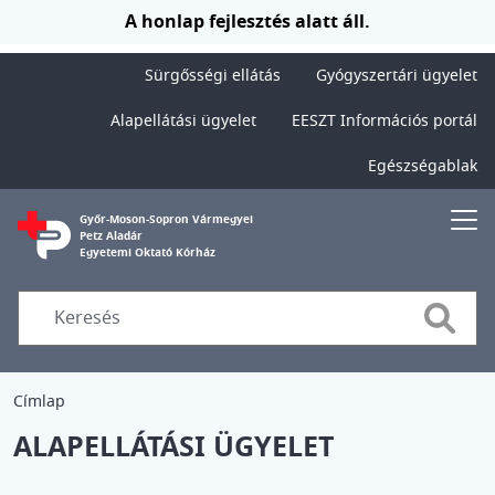
Ugrás a tartalomra
A honlap fejlesztés alatt áll.
Sürgősségi ellátás
Gyógyszertári ügyelet
Alapellátási ügyelet
EESZT Információs portál
Egészségablak
Győr-Moson-Sopron Vármegyei
Petz Aladár
Egyetemi Oktató Kórház
Searc
Címlap
ALAPELLÁTÁSI ÜGYELET