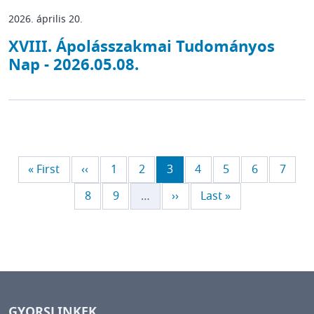
2026. április 20.
XVIII. Ápolásszakmai Tudományos
Nap - 2026.05.08.
Első oldal
Előző oldal
Page
Page
Jelenlegi oldal
Page
Page
Page
Page
« First
‹‹
1
2
3
4
5
6
7
Page
Page
Következő oldal
Utolsó oldal
8
9
…
››
Last »
GYORSLINKEK