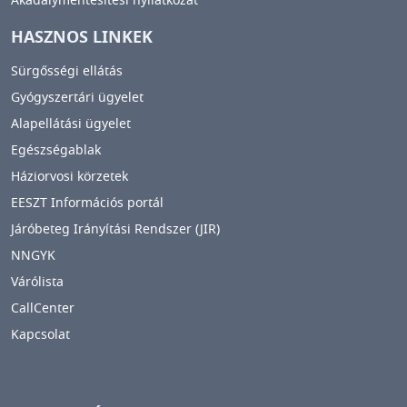
Akadálymentesítési nyilatkozat
HASZNOS LINKEK
Sürgősségi ellátás
Gyógyszertári ügyelet
Alapellátási ügyelet
Egészségablak
Háziorvosi körzetek
EESZT Információs portál
Járóbeteg Irányítási Rendszer (JIR)
NNGYK
Várólista
CallCenter
Kapcsolat