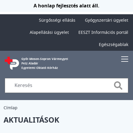
Ugrás a tartalomra
A honlap fejlesztés alatt áll.
Sürgősségi ellátás
Gyógyszertári ügyelet
Alapellátási ügyelet
EESZT Információs portál
Egészségablak
Győr-Moson-Sopron Vármegyei
Petz Aladár
Egyetemi Oktató Kórház
Searc
Címlap
AKTUALITÁSOK