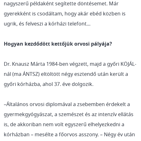
nagyszerű példaként segítette döntésemet. Már
gyerekként is csodáltam, hogy akár ebéd közben is
ugrik, és felveszi a kórházi telefont…
Hogyan kezdődött kettőjük orvosi pályája?
Dr. Knausz Márta 1984-ben végzett, majd a győri KÖJÁL-
nál (ma ÁNTSZ) eltöltött négy esztendő után került a
győri kórházba, ahol 37. éve dolgozik.
–Általános orvosi diplomával a zsebemben érdekelt a
gyermekgyógyászat, a szemészet és az intenzív ellátás
is, de akkoriban nem volt egyszerű elhelyezkedni a
kórházban – mesélte a főorvos asszony. – Négy év után