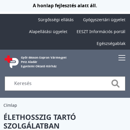
Ugrás a tartalomra
A honlap fejlesztés alatt áll.
Sürgősségi ellátás
Gyógyszertári ügyelet
Alapellátási ügyelet
EESZT Információs portál
Egészségablak
Győr-Moson-Sopron Vármegyei
Petz Aladár
Egyetemi Oktató Kórház
Searc
Címlap
ÉLETHOSSZIG TARTÓ
SZOLGÁLATBAN