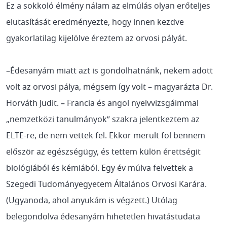
Ez a sokkoló élmény nálam az elmúlás olyan erőteljes
elutasítását eredményezte, hogy innen kezdve
gyakorlatilag kijelölve éreztem az orvosi pályát.
–Édesanyám miatt azt is gondolhatnánk, nekem adott
volt az orvosi pálya, mégsem így volt – magyarázta Dr.
Horváth Judit. – Francia és angol nyelvvizsgáimmal
„nemzetközi tanulmányok” szakra jelentkeztem az
ELTE-re, de nem vettek fel. Ekkor merült föl bennem
először az egészségügy, és tettem külön érettségit
biológiából és kémiából. Egy év múlva felvettek a
Szegedi Tudományegyetem Általános Orvosi Karára.
(Ugyanoda, ahol anyukám is végzett.) Utólag
belegondolva édesanyám hihetetlen hivatástudata