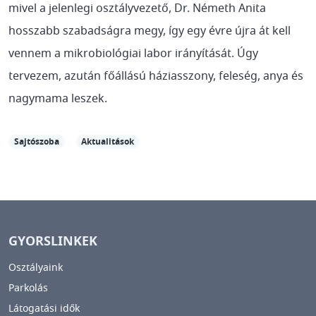
mivel a jelenlegi osztályvezető, Dr. Németh Anita
hosszabb szabadságra megy, így egy évre újra át kell
vennem a mikrobiológiai labor irányítását. Úgy
tervezem, azután főállású háziasszony, feleség, anya és
nagymama leszek.
Sajtószoba
Aktualitások
GYORSLINKEK
Osztályaink
Parkolás
Látogatási idők