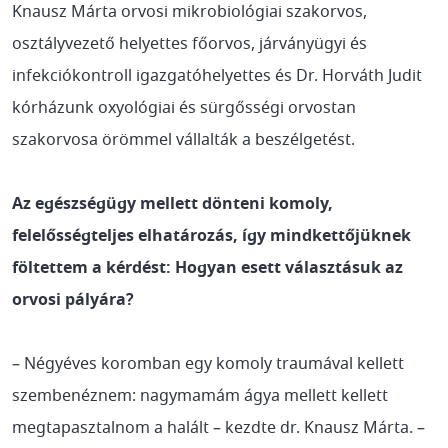
Knausz Márta orvosi mikrobiológiai szakorvos,
osztályvezető helyettes főorvos, járványügyi és
infekciókontroll igazgatóhelyettes és Dr. Horváth Judit
kórházunk oxyológiai és sürgősségi orvostan
szakorvosa örömmel vállalták a beszélgetést.
Az egészségügy mellett dönteni komoly,
felelősségteljes elhatározás, így mindkettőjüknek
föltettem a kérdést: Hogyan esett választásuk az
orvosi pályára?
– Négyéves koromban egy komoly traumával kellett
szembenéznem: nagymamám ágya mellett kellett
megtapasztalnom a halált – kezdte dr. Knausz Márta. –