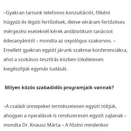
–Gyakran tartunk telefonos konzultációt, főként
húgyúti és légúti fertőzések, illetve véráram fertőzéses
mérgezési eseteknél kérek antibiotikum tanácsot
édesanyámtól – mondta az oxyológus szakorvos. ­–
Emellett gyakran együtt járunk szakmai konferenciákra,
ahol a szokásos tesztírás közben tökéletesen
kiegészítjük egymás tudását.
Milyen közös szabadidős programjaik vannak?
–A családi ünnepeket természetesen együtt töltjük,
ahogyan a nyaralások is rendszeresen együtt zajlanak –
mondta Dr. Knausz Márta – A főzést mindenkor