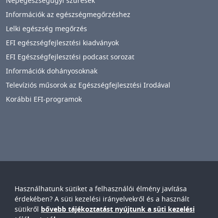
Népegészségügyi szűrések
Információk az egészségmegőrzéshez
Lelki egészség megőrzés
EFI egészségfejlesztési kiadványok
EFI Egészségfejlesztési podcast sorozat
Információk dohányosoknak
Televíziós műsorok az Egészségfejlesztési Irodával
Korábbi EFI-programok
Használhatunk sütiket a felhasználói élmény javítása
Győr-Moson-Sopron Vármegyei
Petz Aladár
érdekében? A süti kezelési irányelvekről és a használt
Egyetemi Oktató Kórház
sütikről
bővebb tájékoztatást nyújtunk a süti kezelési
IMAGE