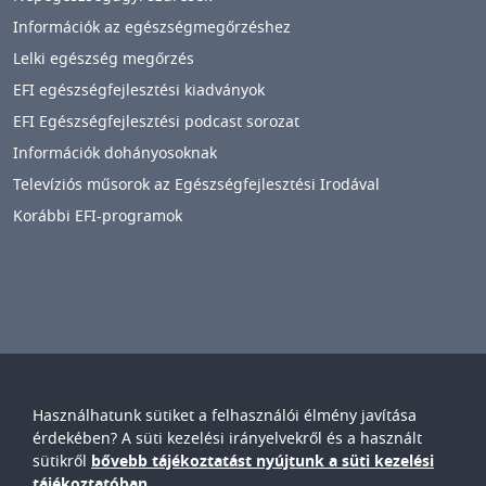
Információk az egészségmegőrzéshez
Lelki egészség megőrzés
EFI egészségfejlesztési kiadványok
EFI Egészségfejlesztési podcast sorozat
Információk dohányosoknak
Televíziós műsorok az Egészségfejlesztési Irodával
Korábbi EFI-programok
Használhatunk sütiket a felhasználói élmény javítása
Győr-Moson-Sopron Vármegyei
Petz Aladár
érdekében? A süti kezelési irányelvekről és a használt
Egyetemi Oktató Kórház
sütikről
bővebb tájékoztatást nyújtunk a süti kezelési
IMAGE
tájékoztatóban.