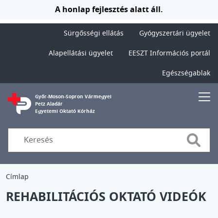
Ugrás a tartalomra
A honlap fejlesztés alatt áll.
Sürgősségi ellátás
Gyógyszertári ügyelet
Alapellátási ügyelet
EESZT Információs portál
Egészségablak
Győr-Moson-Sopron Vármegyei
Petz Aladár
Egyetemi Oktató Kórház
Searc
Címlap
REHABILITÁCIÓS OKTATÓ VIDEÓK