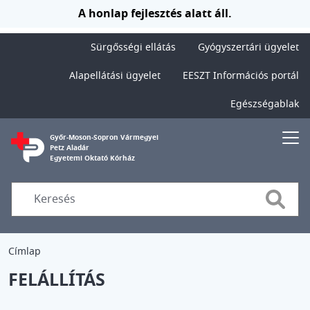
Ugrás a tartalomra
A honlap fejlesztés alatt áll.
Sürgősségi ellátás
Gyógyszertári ügyelet
Alapellátási ügyelet
EESZT Információs portál
Egészségablak
Győr-Moson-Sopron Vármegyei
Petz Aladár
Egyetemi Oktató Kórház
Searc
Címlap
FELÁLLÍTÁS