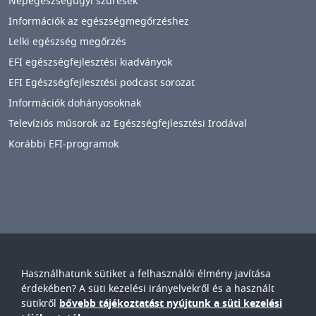
Népegészségügyi szűrések
Információk az egészségmegőrzéshez
Lelki egészség megőrzés
EFI egészségfejlesztési kiadványok
EFI Egészségfejlesztési podcast sorozat
Információk dohányosoknak
Televíziós műsorok az Egészségfejlesztési Irodával
Korábbi EFI-programok
Használhatunk sütiket a felhasználói élmény javítása
Győr-Moson-Sopron Vármegyei
Petz Aladár
érdekében? A süti kezelési irányelvekről és a használt
Egyetemi Oktató Kórház
sütikről
bővebb tájékoztatást nyújtunk a süti kezelési
IMAGE