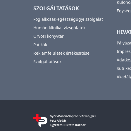
Különös
SZOLGÁLTATÁSOK
Egység
Foglalkozás-egészségügyi szolgálat
Humán klinikai vizsgálatok
HIVA
Orvosi könyvtár
Pályáza
Patikák
Impre
Reklámfelületek értékesítése
Adatkez
Szolgáltatások
Süti ke
Akadály
Győr-Moson-Sopron Vármegyei
Petz Aladár
Egyetemi Oktató Kórház