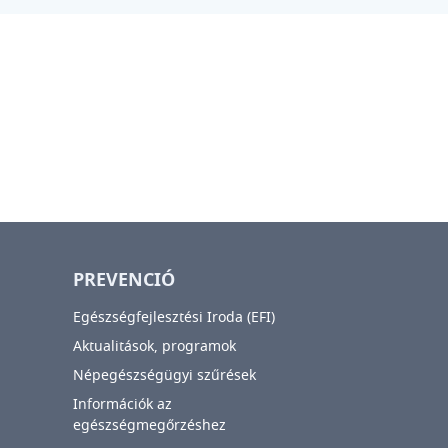
PREVENCIÓ
Egészségfejlesztési Iroda (EFI)
Aktualitások, programok
Népegészségügyi szűrések
Információk az
egészségmegőrzéshez