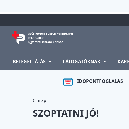
Ugrás a tartalomra
Győr-Moson-Sopron Vármegyei
Petz Aladár
Egyetemi Oktató Kórház
BETEGELLÁTÁS
LÁTOGATÓKNAK
KAR
IDŐPONTFOGLALÁS
Címlap
SZOPTATNI JÓ!