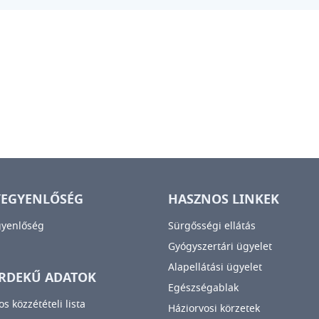
YEGYENLŐSÉG
HASZNOS LINKEK
gyenlőség
Sürgősségi ellátás
Gyógyszertári ügyelet
Alapellátási ügyelet
RDEKŰ ADATOK
Egészségablak
os közzétételi lista
Háziorvosi körzetek