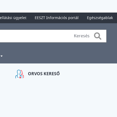
ellátási ügyelet
EESZT Információs portál
Egészségablak
Search
ORVOS KERESŐ