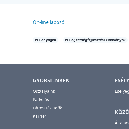
On-line lapozó
EFI anyagok
EFI egészségfejlesztési kiadványok
GYORSLINKEK
ESÉL
Osztályaink
Esélye
Parkolás
Látogatási idők
KÖZÉ
Karrier
Általán