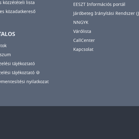
 közzétételi lista
EESZT Információs portál
es közadatkereső
Járóbeteg Irányítási Rendszer (J
NNGYK
Várólista
TALOS
CallCenter
tok
Kapcsolat
sszum
elési tájékoztató
zelési tájékoztató 🍪
mentesítési nyilatkozat