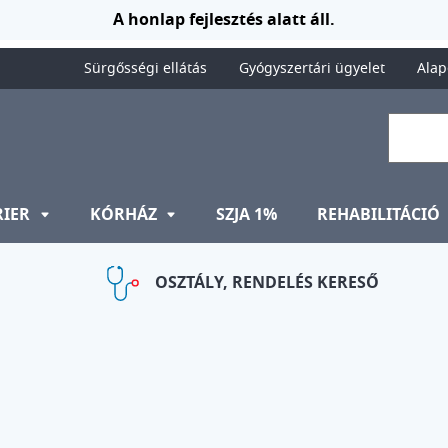
A honlap fejlesztés alatt áll.
Sürgősségi ellátás
Gyógyszertári ügyelet
Alap
RIER
KÓRHÁZ
SZJA 1%
REHABILITÁCIÓ
OSZTÁLY, RENDELÉS KERESŐ