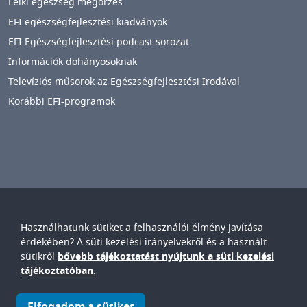
Lelki egészség megőrzés
EFI egészségfejlesztési kiadványok
EFI Egészségfejlesztési podcast sorozat
Információk dohányosoknak
Televíziós műsorok az Egészségfejlesztési Irodával
Korábbi EFI-programok
Használhatunk sütiket a felhasználói élmény javítása
Győr-Moson-Sopron Vármegyei
Petz Aladár
érdekében? A süti kezelési irányelvekről és a használt
Egyetemi Oktató Kórház
sütikről
bővebb tájékoztatást nyújtunk a süti kezelési
IMAGE
tájékoztatóban.
© Győr-Moson-Sopron Vármegyei Petz Aladár Egyetemi Oktató