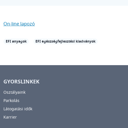
On-line lapozó
EFI anyagok
EFI egészségfejlesztési kiadványok
GYORSLINKEK
Osztályaink
Parkolás
Látogatási idők
Karrier