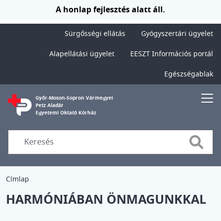
Ugrás a tartalomra
A honlap fejlesztés alatt áll.
Sürgősségi ellátás
Gyógyszertári ügyelet
Alapellátási ügyelet
EESZT Információs portál
Egészségablak
Győr-Moson-Sopron Vármegyei
Petz Aladár
Egyetemi Oktató Kórház
Searc
Címlap
HARMÓNIÁBAN ÖNMAGUNKKAL