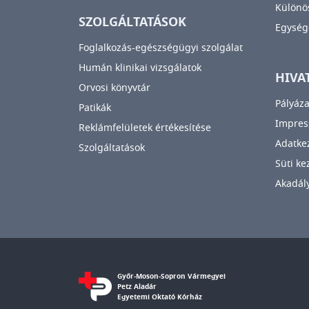
Különös
SZOLGÁLTATÁSOK
Egység
Foglalkozás-egészségügyi szolgálat
Humán klinikai vizsgálatok
HIVA
Orvosi könyvtár
Pályáza
Patikák
Impre
Reklámfelületek értékesítése
Adatkez
Szolgáltatások
Süti ke
Akadály
Győr-Moson-Sopron Vármegyei
Petz Aladár
Egyetemi Oktató Kórház