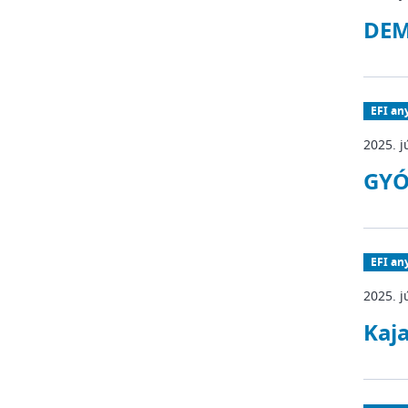
DEM
EFI an
2025. j
GYÓ
EFI an
2025. j
Kaja