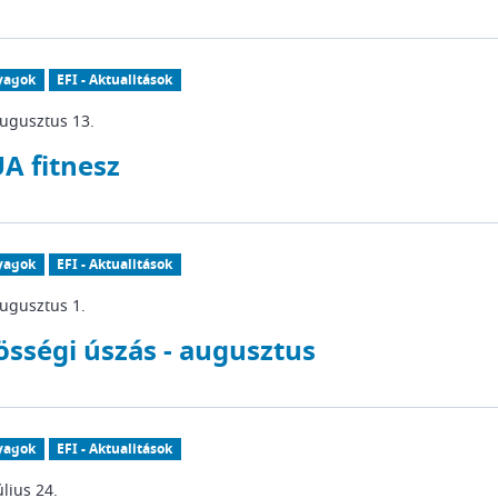
yagok
EFI - Aktualitások
augusztus 13.
A fitnesz
yagok
EFI - Aktualitások
ugusztus 1.
össégi úszás - augusztus
yagok
EFI - Aktualitások
úlius 24.