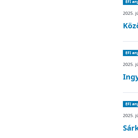
EFI an
2025. j
Köz
EFI an
2025. j
Ing
EFI an
2025. j
Sár