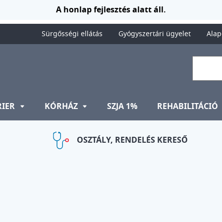
A honlap fejlesztés alatt áll.
Sürgősségi ellátás
Gyógyszertári ügyelet
Alap
RIER
KÓRHÁZ
SZJA 1%
REHABILITÁCIÓ
OSZTÁLY, RENDELÉS KERESŐ