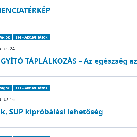
ENCIATÉRKÉP
yagok
EFI - Aktualitások
úlius 24.
GYÍTÓ TÁPLÁLKOZÁS – Az egészség az 
yagok
EFI - Aktualitások
úlius 16.
k, SUP kipróbálási lehetőség