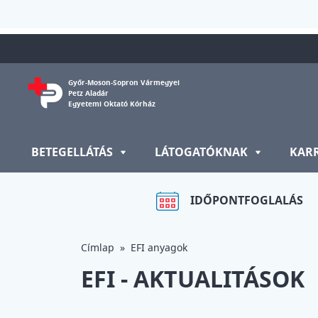
Ugrás a tartalomra
Győr-Moson-Sopron Vármegyei
Petz Aladár
Egyetemi Oktató Kórház
BETEGELLÁTÁS
LÁTOGATÓKNAK
KAR
IDŐPONTFOGLALÁS
Címlap
EFI anyagok
EFI - AKTUALITÁSOK