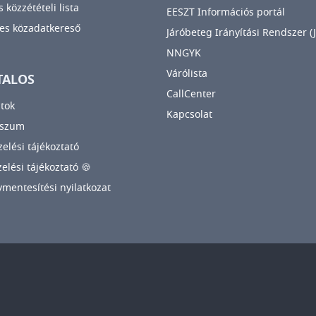
 közzétételi lista
EESZT Információs portál
es közadatkereső
Járóbeteg Irányítási Rendszer (J
NNGYK
Várólista
TALOS
CallCenter
tok
Kapcsolat
sszum
elési tájékoztató
zelési tájékoztató 🍪
mentesítési nyilatkozat