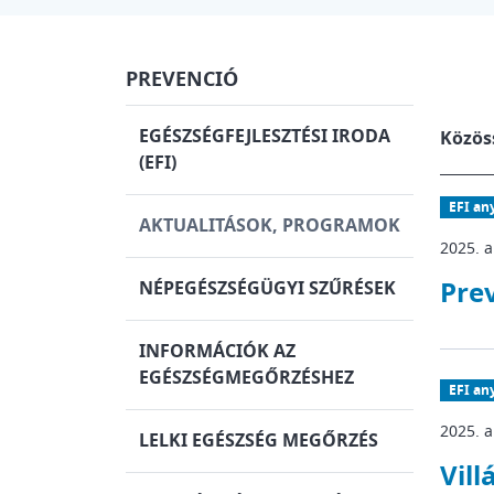
PREVENCIÓ
EGÉSZSÉGFEJLESZTÉSI IRODA
Közös
(EFI)
EFI an
AKTUALITÁSOK, PROGRAMOK
2025. 
Pre
NÉPEGÉSZSÉGÜGYI SZŰRÉSEK
INFORMÁCIÓK AZ
EGÉSZSÉGMEGŐRZÉSHEZ
EFI an
2025. 
LELKI EGÉSZSÉG MEGŐRZÉS
Vil