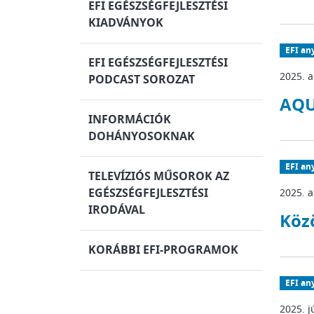
EFI EGÉSZSÉGFEJLESZTÉSI
KIADVÁNYOK
EFI an
EFI EGÉSZSÉGFEJLESZTÉSI
2025. 
PODCAST SOROZAT
AQU
INFORMÁCIÓK
DOHÁNYOSOKNAK
EFI an
TELEVÍZIÓS MŰSOROK AZ
EGÉSZSÉGFEJLESZTÉSI
2025. a
IRODÁVAL
Köz
KORÁBBI EFI-PROGRAMOK
EFI an
2025. j