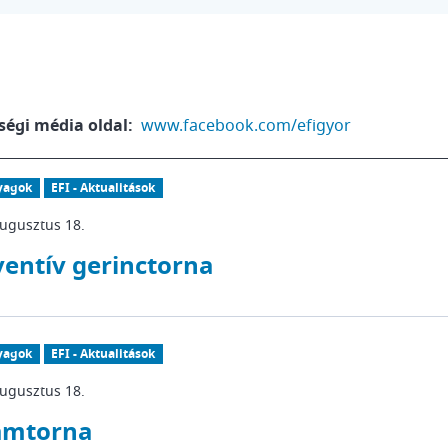
ségi média oldal:
www.facebook.com/efigyor
yagok
EFI - Aktualitások
augusztus 18.
ventív gerinctorna
yagok
EFI - Aktualitások
augusztus 18.
lámtorna