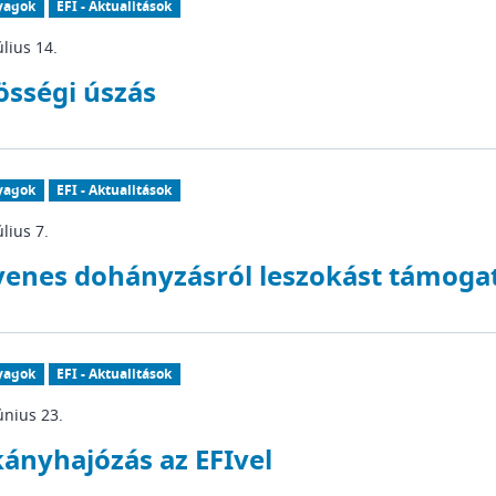
yagok
EFI - Aktualitások
úlius 14.
össégi úszás
yagok
EFI - Aktualitások
úlius 7.
yenes dohányzásról leszokást támogat
yagok
EFI - Aktualitások
únius 23.
kányhajózás az EFIvel