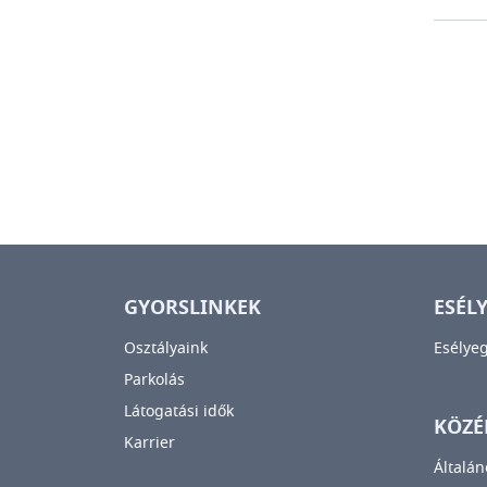
GYORSLINKEK
ESÉL
Osztályaink
Esélye
Parkolás
Látogatási idők
KÖZÉ
Karrier
Általán