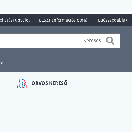
ellátási ügyelet
EESZT Információs portál
Egészségablak
Search
ORVOS KERESŐ