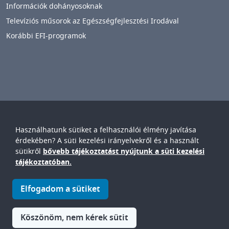
Információk dohányosoknak
Televíziós műsorok az Egészségfejlesztési Irodával
Korábbi EFI-programok
Használhatunk sütiket a felhasználói élmény javítása
Győr-Moson-Sopron Vármegyei
Petz Aladár
érdekében? A süti kezelési irányelvekről és a használt
Egyetemi Oktató Kórház
sütikről
bővebb tájékoztatást nyújtunk a süti kezelési
IMAGE
tájékoztatóban.
© Győr-Moson-Sopron Vármegyei Petz Aladár Egyetemi Oktató
Elfogadom a sütiket
Kórház • 9024. Győr, Vasvári P. u. 2-4.
IMAGE
Köszönöm, nem kérek sütit