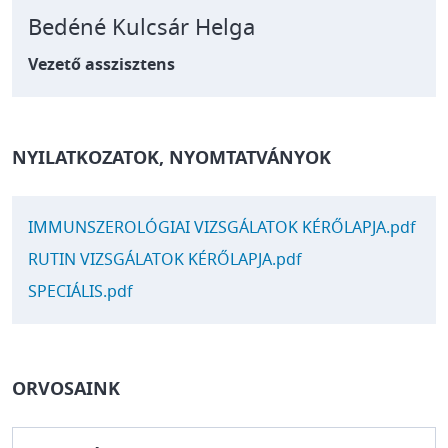
Bedéné Kulcsár Helga
Vezető asszisztens
NYILATKOZATOK, NYOMTATVÁNYOK
FÁJL
IMMUNSZEROLÓGIAI VIZSGÁLATOK KÉRŐLAPJA.pdf
FÁJL
RUTIN VIZSGÁLATOK KÉRŐLAPJA.pdf
FÁJL
SPECIÁLIS.pdf
ORVOSAINK