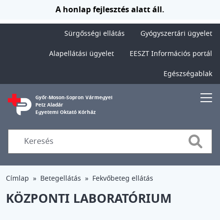
Ugrás a tartalomra
A honlap fejlesztés alatt áll.
Sürgősségi ellátás
Gyógyszertári ügyelet
Alapellátási ügyelet
EESZT Információs portál
Egészségablak
Győr-Moson-Sopron Vármegyei
Petz Aladár
Egyetemi Oktató Kórház
Searc
Címlap
Betegellátás
Fekvőbeteg ellátás
KÖZPONTI LABORATÓRIUM