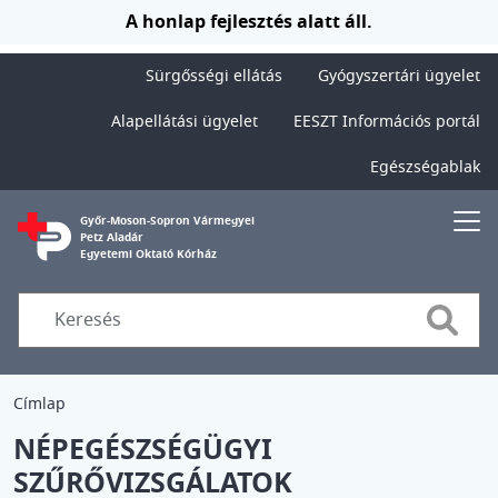
Ugrás a tartalomra
A honlap fejlesztés alatt áll.
Sürgősségi ellátás
Gyógyszertári ügyelet
Alapellátási ügyelet
EESZT Információs portál
Egészségablak
Győr-Moson-Sopron Vármegyei
Petz Aladár
Egyetemi Oktató Kórház
Searc
Címlap
NÉPEGÉSZSÉGÜGYI
SZŰRŐVIZSGÁLATOK