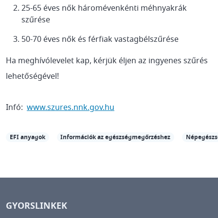
25-65 éves nők háromévenkénti méhnyakrák
szűrése
50-70 éves nők és férfiak vastagbélszűrése
Ha meghívólevelet kap, kérjük éljen az ingyenes szűrés
lehetőségével!
Infó:
www.szures.nnk.gov.hu
EFI anyagok
Információk az egészségmegőrzéshez
Népegészs
GYORSLINKEK