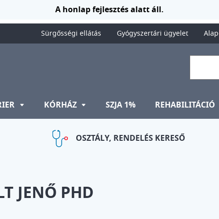
A honlap fejlesztés alatt áll.
Sürgősségi ellátás
Gyógyszertári ügyelet
Alap
RIER
KÓRHÁZ
SZJA 1%
REHABILITÁCIÓ
OSZTÁLY, RENDELÉS KERESŐ
LT JENŐ PHD