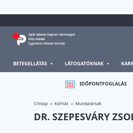
Ugrás a tartalomra
Győr-Moson-Sopron Vármegyei
Petz Aladár
Egyetemi Oktató Kórház
BETEGELLÁTÁS
LÁTOGATÓKNAK
KAR
IDŐPONTFOGLALÁS
Címlap
Kórház
Munkatársak
DR. SZEPESVÁRY ZSO