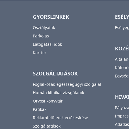
GYORSLINKEK
ESÉL
Osztályaink
Esélye
Parkolás
Látogatási idők
KÖZÉ
Karrier
Általán
Különös
SZOLGÁLTATÁSOK
Egység
Foglalkozás-egészségügyi szolgálat
Humán klinikai vizsgálatok
HIVA
Orvosi könyvtár
Pályáza
Patikák
Impre
Reklámfelületek értékesítése
Adatkez
Szolgáltatások