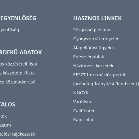
YEGYENLŐSÉG
HASZNOS LINKEK
gyenlőség
Sürgősségi ellátás
Gyógyszertári ügyelet
Alapellátási ügyelet
RDEKŰ ADATOK
Egészségablak
os közzétételi lista
Háziorvosi körzetek
 közzétételi lista
EESZT Információs portál
es közadatkereső
Járóbeteg Irányítási Rendszer (J
NNGYK
Várólista
TALOS
CallCenter
tok
Kapcsolat
sszum
elési tájékoztató