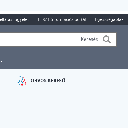
ellátási ügyelet
EESZT Információs portál
Egészségablak
Search
ORVOS KERESŐ