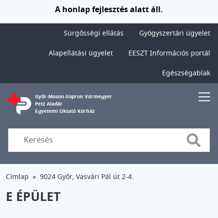
Ugrás a tartalomra
A honlap fejlesztés alatt áll.
Sürgősségi ellátás
Gyógyszertári ügyelet
Alapellátási ügyelet
EESZT Információs portál
Egészségablak
Győr-Moson-Sopron Vármegyei
Petz Aladár
Egyetemi Oktató Kórház
Searc
Címlap
9024 Győr, Vasvári Pál út 2-4.
E ÉPÜLET