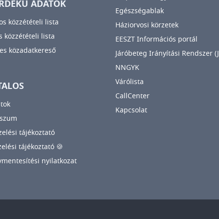
RDEKŰ ADATOK
Egészségablak
os közzétételi lista
Háziorvosi körzetek
 közzétételi lista
EESZT Információs portál
es közadatkereső
Járóbeteg Irányítási Rendszer (J
NNGYK
Várólista
TALOS
CallCenter
tok
Kapcsolat
sszum
elési tájékoztató
zelési tájékoztató 🍪
mentesítési nyilatkozat