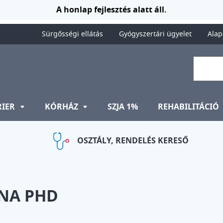
A honlap fejlesztés alatt áll.
Sürgősségi ellátás
Gyógyszertári ügyelet
Alap
RIER
KÓRHÁZ
SZJA 1%
REHABILITÁCIÓ
OSZTÁLY, RENDELÉS KERESŐ
NNA PHD