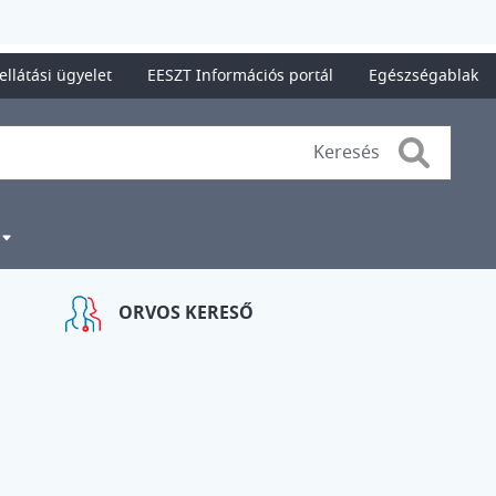
ellátási ügyelet
EESZT Információs portál
Egészségablak
Search
ORVOS KERESŐ