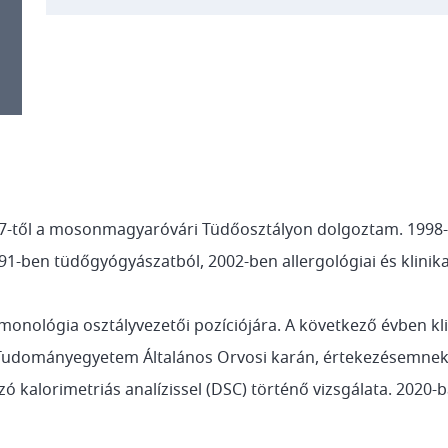
-től a mosonmagyaróvári Tüdőosztályon dolgoztam. 1998-b
91-ben tüdőgyógyászatból, 2002-ben allergológiai és klini
nológia osztályvezetői pozíciójára. A következő évben klin
 Tudományegyetem Általános Orvosi karán, értekezésemnek
 kalorimetriás analízissel (DSC) történő vizsgálata. 2020-b