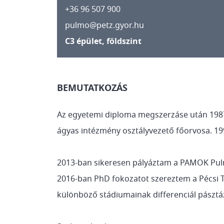
+36 96 507 900
pulmo@petz.gyor.hu
C3 épület, földszint
BEMUTATKOZÁS
Az egyetemi diploma megszerzáse után 1987
ágyas intézmény osztályvezető főorvosa. 19
2013-ban sikeresen pályáztam a PAMOK Pulmo
2016-ban PhD fokozatot szereztem a Pécsi
különböző stádiumainak differenciál pásztázó