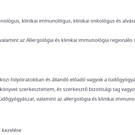
unológus, klinikai immunológus, klinikai onkológus és alvá
lamint az Allergológia és klinikai immunológia regionális
zi folyóiratokban és állandó előadó vagyok a tüdőgyógyász
nyvet szerkesztettem, és szerkesztő bizottsági tag vagyo
üdőgyógyászat, valamint az allergológia és klinikai immuno
s kezelése