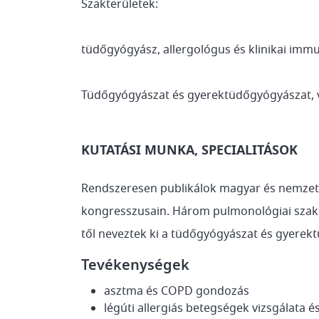
Szakterületek:
tüdőgyógyász, allergológus és klinikai imm
Tüdőgyógyászat és gyerektüdőgyógyászat, va
KUTATÁSI MUNKA, SPECIALITÁSOK
Rendszeresen publikálok magyar és nemzetkö
kongresszusain. Három pulmonológiai szakkö
től neveztek ki a tüdőgyógyászat és gyerekt
Tevékenységek
asztma és COPD gondozás
légúti allergiás betegségek vizsgálata é