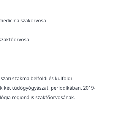
smedicina szakorvosa
 szakfőorvosa.
ati szakma belföldi és külföldi
k két tüdőgyógyászati periodikában. 2019-
lógia regionális szakfőorvosának.