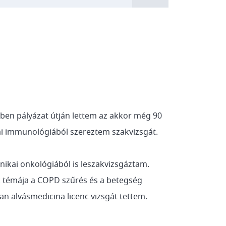
en pályázat útján lettem az akkor még 90
kai immunológiából szereztem szakvizsgát.
ikai onkológiából is leszakvizsgáztam.
 témája a COPD szűrés és a betegség
an alvásmedicina licenc vizsgát tettem.