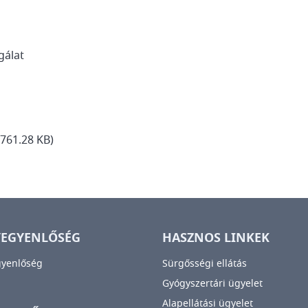
gálat
(761.28 KB)
YEGYENLŐSÉG
HASZNOS LINKEK
gyenlőség
Sürgősségi ellátás
Gyógyszertári ügyelet
Alapellátási ügyelet