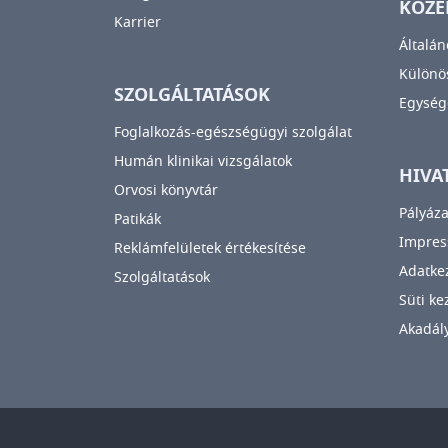
KÖZÉ
Karrier
Általán
Különös
SZOLGÁLTATÁSOK
Egység
Foglalkozás-egészségügyi szolgálat
Humán klinikai vizsgálatok
HIVA
Orvosi könyvtár
Pályáza
Patikák
Impre
Reklámfelületek értékesítése
Adatkez
Szolgáltatások
Süti ke
Akadály