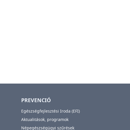
PREVENCIÓ
Egészségfejlesztési Iroda (EFI)
Aktualitások, programok
Népegészségügyi szűrések