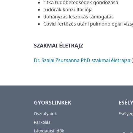
ritka tüdőbetegségek gondozása
tüdőrák konzultációja
dohányzás leszokás támogatás
Covid-fertőzés utáni pulmonológiai vizs
SZAKMAI ÉLETRAJZ
Dr. Szalai Zsuzsanna PhD szakmai életrajza
GYORSLINKEK
ESÉL
Osztályaink
Esélye
Parkolás
Látogatási idők