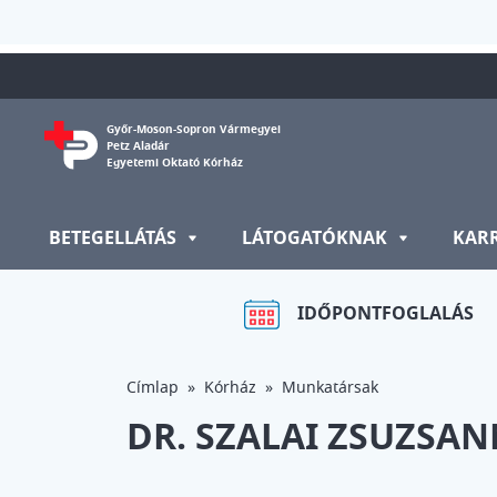
Ugrás a tartalomra
Győr-Moson-Sopron Vármegyei
Petz Aladár
Egyetemi Oktató Kórház
BETEGELLÁTÁS
LÁTOGATÓKNAK
KAR
IDŐPONTFOGLALÁS
Címlap
Kórház
Munkatársak
DR. SZALAI ZSUZSA