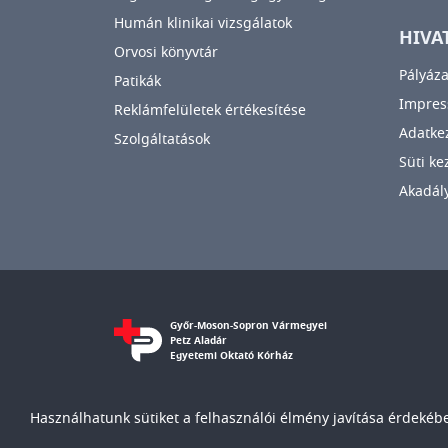
Humán klinikai vizsgálatok
HIVA
Orvosi könyvtár
Pályáza
Patikák
Impre
Reklámfelületek értékesítése
Adatkez
Szolgáltatások
Süti ke
Akadály
Győr-Moson-Sopron Vármegyei
Petz Aladár
Egyetemi Oktató Kórház
Használhatunk sütiket a felhasználói élmény javítása érdekében
© Győr-Moson-Sopron Vármegyei Petz Aladár Egyete
IMAGE