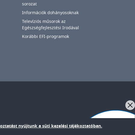
sorozat
Információk dohányosoknak
Televíziós műsorok az
Egészségfejlesztési Irodával
Korábbi EFI-programok
IMAGE
oztatást nyújtunk a süti kezelési tájékoztatóban.