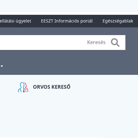
ellátási ügyelet
EESZT Információs portál
Egészségablak
Search
ORVOS KERESŐ