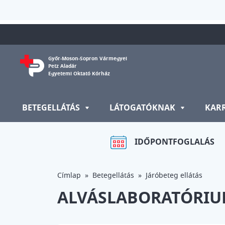
Ugrás a tartalomra
Győr-Moson-Sopron Vármegyei
Petz Aladár
Egyetemi Oktató Kórház
BETEGELLÁTÁS
LÁTOGATÓKNAK
KAR
IDŐPONTFOGLALÁS
Címlap
Betegellátás
Járóbeteg ellátás
ALVÁSLABORATÓRI