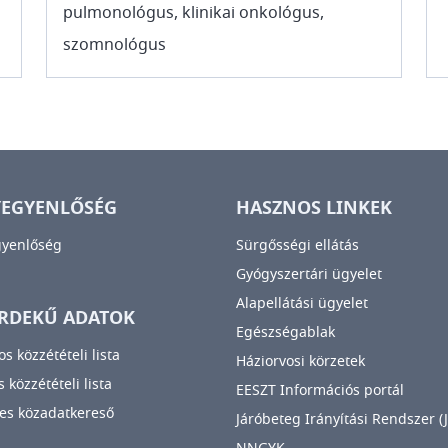
pulmonológus, klinikai onkológus,
szomnológus
YEGYENLŐSÉG
HASZNOS LINKEK
gyenlőség
Sürgősségi ellátás
Gyógyszertári ügyelet
Alapellátási ügyelet
RDEKŰ ADATOK
Egészségablak
os közzétételi lista
Háziorvosi körzetek
 közzétételi lista
EESZT Információs portál
es közadatkereső
Járóbeteg Irányítási Rendszer (J