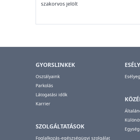
szakorvos jelölt
GYORSLINKEK
ESÉL
Osztályaink
Esélye
Parkolás
Látogatási idők
KÖZÉ
Karrier
Általán
Különös
SZOLGÁLTATÁSOK
Egység
Foglalkozás-egészségügyi szolgálat