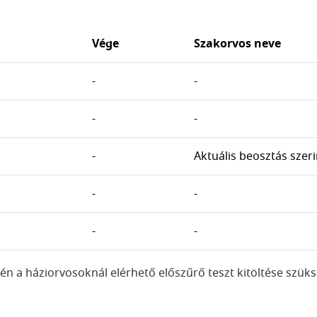
Vége
Szakorvos neve
-
-
-
-
-
Aktuális beosztás szeri
-
-
-
-
én a háziorvosoknál elérhető előszűrő teszt kitöltése szük