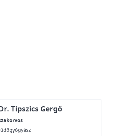
Dr. Tipszics Gergő
szakorvos
tüdőgyógyász