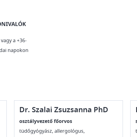
DNIVALÓK
 vagy a +36-
rdai napokon
Dr. Szalai Zsuzsanna PhD
osztályvezető főorvos
tüdőgyógyász, allergológus,