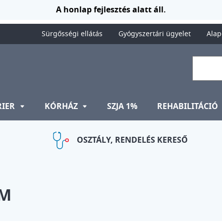
A honlap fejlesztés alatt áll.
Sürgősségi ellátás
Gyógyszertári ügyelet
Alap
RIER
KÓRHÁZ
SZJA 1%
REHABILITÁCIÓ
OSZTÁLY, RENDELÉS KERESŐ
UM