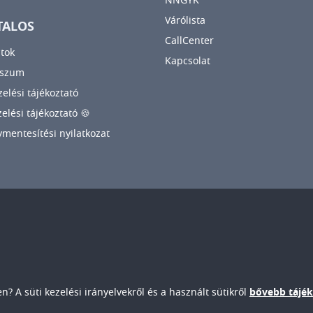
NNGYK
Várólista
TALOS
CallCenter
tok
Kapcsolat
sszum
elési tájékoztató
zelési tájékoztató 🍪
mentesítési nyilatkozat
? A süti kezelési irányelvekről és a használt sütikről
bővebb tájék
mi Oktató Kórház • 9024. Győr, Vasvári P. u. 2-4.