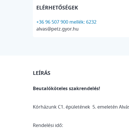
ELÉRHETŐSÉGEK
+36 96 507 900 mellék: 6232
alvas@petz.gyor.hu
LEÍRÁS
Beutalóköteles szakrendelés!
Kórházunk C1. épületének 5. emeletén Alv
Rendelési idő: