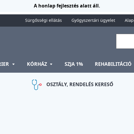
A honlap fejlesztés alatt áll.
Sürgősségi ellátás
Gyógyszertári ügyelet
Alap
RIER
KÓRHÁZ
SZJA 1%
REHABILITÁCIÓ
OSZTÁLY, RENDELÉS KERESŐ