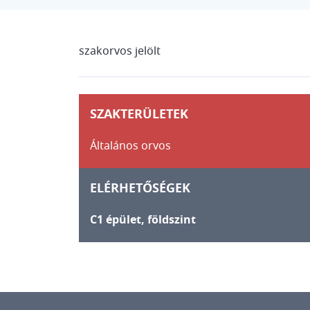
szakorvos jelölt
SZAKTERÜLETEK
Általános orvos
ELÉRHETŐSÉGEK
C1 épület, földszint