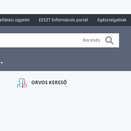
ellátási ügyelet
EESZT Információs portál
Egészségablak
Search
ORVOS KERESŐ