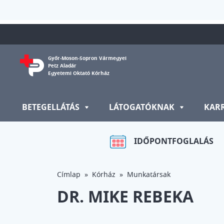
Ugrás a tartalomra
Győr-Moson-Sopron Vármegyei
Petz Aladár
Egyetemi Oktató Kórház
BETEGELLÁTÁS
LÁTOGATÓKNAK
KAR
IDŐPONTFOGLALÁS
Címlap
Kórház
Munkatársak
DR. MIKE REBEKA