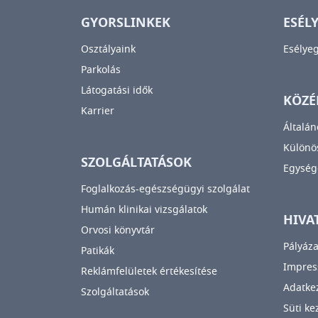
GYORSLINKEK
ESÉL
Osztályaink
Esélye
Parkolás
Látogatási idők
KÖZÉ
Karrier
Általán
Különös
SZOLGÁLTATÁSOK
Egység
Foglalkozás-egészségügyi szolgálat
Humán klinikai vizsgálatok
HIVA
Orvosi könyvtár
Pályáza
Patikák
Impre
Reklámfelületek értékesítése
Adatkez
Szolgáltatások
Süti ke