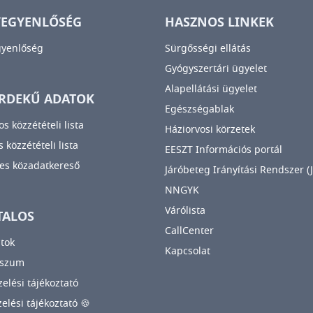
YEGYENLŐSÉG
HASZNOS LINKEK
gyenlőség
Sürgősségi ellátás
Gyógyszertári ügyelet
Alapellátási ügyelet
RDEKŰ ADATOK
Egészségablak
os közzétételi lista
Háziorvosi körzetek
 közzétételi lista
EESZT Információs portál
es közadatkereső
Járóbeteg Irányítási Rendszer (J
NNGYK
Várólista
TALOS
CallCenter
tok
Kapcsolat
sszum
elési tájékoztató
zelési tájékoztató 🍪