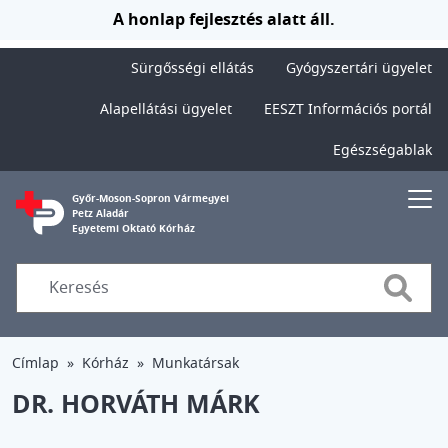
Ugrás a tartalomra
A honlap fejlesztés alatt áll.
Sürgősségi ellátás
Gyógyszertári ügyelet
Alapellátási ügyelet
EESZT Információs portál
Egészségablak
Győr-Moson-Sopron Vármegyei
Petz Aladár
Egyetemi Oktató Kórház
Searc
Címlap
Kórház
Munkatársak
DR. HORVÁTH MÁRK