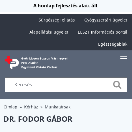
Ugrás a tartalomra
A honlap fejlesztés alatt áll.
Sürgősségi ellátás
Gyógyszertári ügyelet
Alapellátási ügyelet
EESZT Információs portál
Egészségablak
Győr-Moson-Sopron Vármegyei
Petz Aladár
Egyetemi Oktató Kórház
Searc
Címlap
Kórház
Munkatársak
DR. FODOR GÁBOR