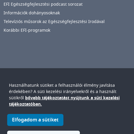
EFI Egészségfejlesztési podcast sorozat
Információk dohányosoknak
Televíziós műsorok az Egészségfejlesztési Irodával
Korábbi EFI-programok
Használhatunk sütiket a felhasználói élmény javítása
Győr-Moson-Sopron Vármegyei
Petz Aladár
érdekében? A süti kezelési irányelvekről és a használt
Egyetemi Oktató Kórház
sütikről
bővebb tájékoztatást nyújtunk a süti kezelési
IMAGE
tájékoztatóban.
© Győr-Moson-Sopron Vármegyei Petz Aladár Egyetemi Oktató
Elfogadom a sütiket
Kórház • 9024. Győr, Vasvári P. u. 2-4.
IMAGE