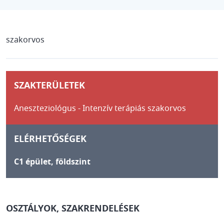
szakorvos
SZAKTERÜLETEK
Aneszteziológus - Intenzív terápiás szakorvos
ELÉRHETŐSÉGEK
C1 épület, földszint
OSZTÁLYOK, SZAKRENDELÉSEK