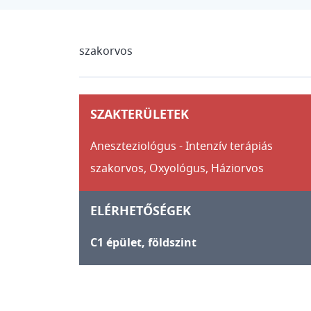
szakorvos
SZAKTERÜLETEK
Aneszteziológus - Intenzív terápiás
szakorvos,
Oxyológus,
Háziorvos
ELÉRHETŐSÉGEK
C1 épület, földszint