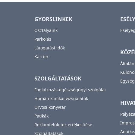
GYORSLINKEK
ESÉL
Osztályaink
Esélye
Parkolás
Látogatási idők
KÖZÉ
Karrier
Általán
Különös
SZOLGÁLTATÁSOK
Egység
Foglalkozás-egészségügyi szolgálat
Humán klinikai vizsgálatok
HIVA
Orvosi könyvtár
Pályáza
Patikák
Impre
Reklámfelületek értékesítése
Adatkez
Szolgáltatások