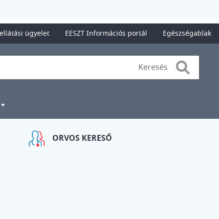
ellátási ügyelet
EESZT Információs portál
Egészségablak
Search
ORVOS KERESŐ