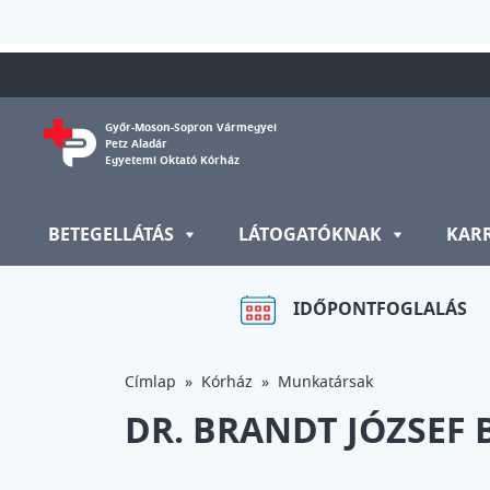
Ugrás a tartalomra
Győr-Moson-Sopron Vármegyei
Petz Aladár
Egyetemi Oktató Kórház
BETEGELLÁTÁS
LÁTOGATÓKNAK
KAR
IDŐPONTFOGLALÁS
Címlap
Kórház
Munkatársak
DR. BRANDT JÓZSEF 