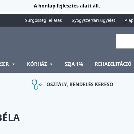
A honlap fejlesztés alatt áll.
Sürgősségi ellátás
Gyógyszertári ügyelet
Alap
RIER
KÓRHÁZ
SZJA 1%
REHABILITÁCIÓ
OSZTÁLY, RENDELÉS KERESŐ
BÉLA