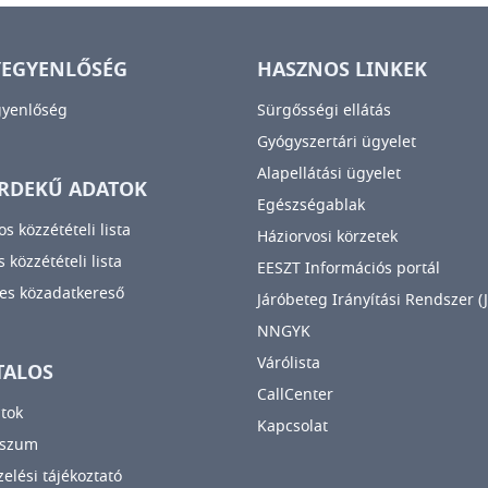
YEGYENLŐSÉG
HASZNOS LINKEK
gyenlőség
Sürgősségi ellátás
Gyógyszertári ügyelet
Alapellátási ügyelet
RDEKŰ ADATOK
Egészségablak
os közzétételi lista
Háziorvosi körzetek
 közzétételi lista
EESZT Információs portál
es közadatkereső
Járóbeteg Irányítási Rendszer (J
NNGYK
Várólista
TALOS
CallCenter
tok
Kapcsolat
sszum
elési tájékoztató