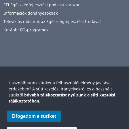
EFI Egészségfejlesztési podcast sorozat
Információk dohányosoknak
Televíziós műsorok az Egészségfejlesztési Irodával
Korábbi EFI-programok
Használhatunk sütiket a felhasználói élmény javítása
Győr-Moson-Sopron Vármegyei
Petz Aladár
érdekében? A süti kezelési irányelvekről és a használt
Egyetemi Oktató Kórház
sütikről
bővebb tájékoztatást nyújtunk a süti kezelési
IMAGE
tájékoztatóban.
© Győr-Moson-Sopron Vármegyei Petz Aladár Egyetemi Oktató
Elfogadom a sütiket
Kórház • 9024. Győr, Vasvári P. u. 2-4.
IMAGE