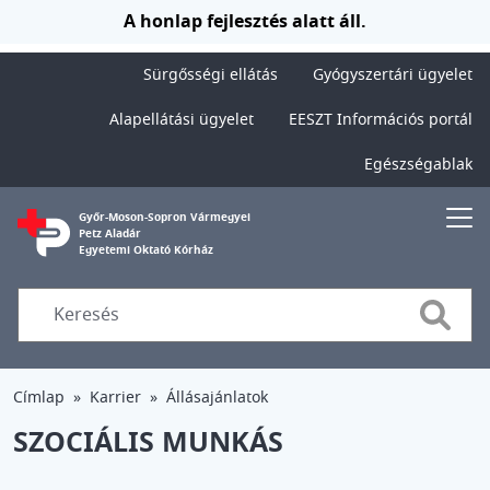
Ugrás a tartalomra
A honlap fejlesztés alatt áll.
Sürgősségi ellátás
Gyógyszertári ügyelet
Alapellátási ügyelet
EESZT Információs portál
Egészségablak
Győr-Moson-Sopron Vármegyei
Petz Aladár
Egyetemi Oktató Kórház
Searc
Címlap
Karrier
Állásajánlatok
SZOCIÁLIS MUNKÁS