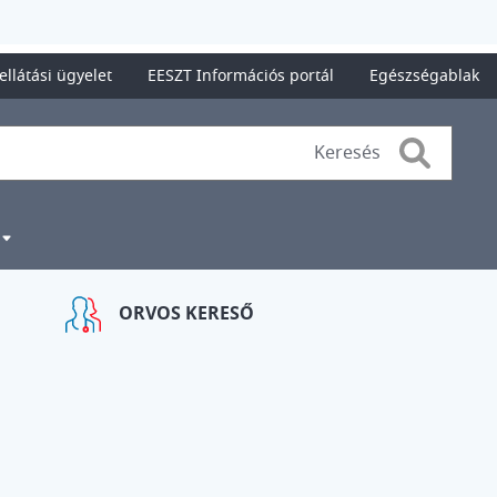
ellátási ügyelet
EESZT Információs portál
Egészségablak
Search
ORVOS KERESŐ