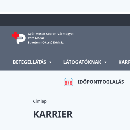
Ugrás a tartalomra
Győr-Moson-Sopron Vármegyei
Petz Aladár
Egyetemi Oktató Kórház
BETEGELLÁTÁS
LÁTOGATÓKNAK
KAR
IDŐPONTFOGLALÁS
Címlap
KARRIER