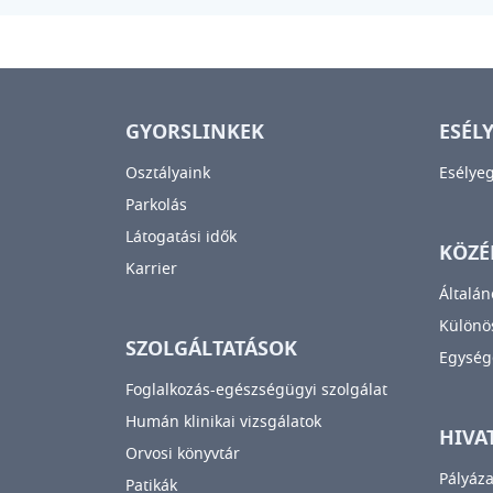
GYORSLINKEK
ESÉL
Osztályaink
Esélye
Parkolás
Látogatási idők
KÖZÉ
Karrier
Általán
Különös
SZOLGÁLTATÁSOK
Egység
Foglalkozás-egészségügyi szolgálat
Humán klinikai vizsgálatok
HIVA
Orvosi könyvtár
Pályáza
Patikák