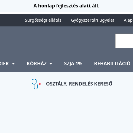
A honlap fejlesztés alatt áll.
Sürgősségi ellátás
Gyógyszertári ügyelet
Alap
RIER
KÓRHÁZ
SZJA 1%
REHABILITÁCIÓ
OSZTÁLY, RENDELÉS KERESŐ