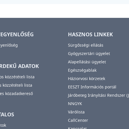
YEGYENLŐSÉG
HASZNOS LINKEK
gyenlőség
Sürgősségi ellátás
Gyógyszertári ügyelet
Alapellátási ügyelet
RDEKŰ ADATOK
Egészségablak
os közzétételi lista
Háziorvosi körzetek
 közzétételi lista
EESZT Információs portál
es közadatkereső
Járóbeteg Irányítási Rendszer (J
NNGYK
Várólista
TALOS
CallCenter
tok
Kapcsolat