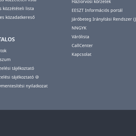
Háziorvosi körzetek
 közzétételi lista
EESZT Információs portál
es közadatkereső
Járóbeteg Irányítási Rendszer (J
NNGYK
Várólista
TALOS
CallCenter
tok
Kapcsolat
sszum
elési tájékoztató
zelési tájékoztató 🍪
mentesítési nyilatkozat