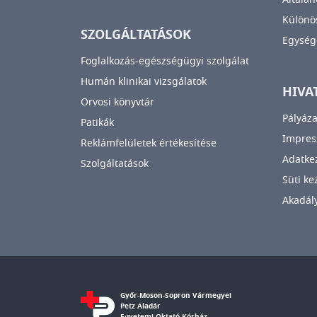
Különös
SZOLGÁLTATÁSOK
Egység
Foglalkozás-egészségügyi szolgálat
Humán klinikai vizsgálatok
HIVA
Orvosi könyvtár
Pályáza
Patikák
Impre
Reklámfelületek értékesítése
Adatkez
Szolgáltatások
Süti ke
Akadály
Győr-Moson-Sopron Vármegyei
Petz Aladár
Egyetemi Oktató Kórház