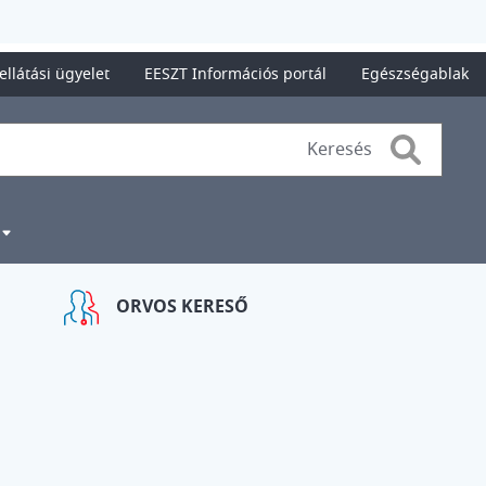
ellátási ügyelet
EESZT Információs portál
Egészségablak
Search
ORVOS KERESŐ