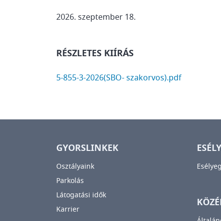
2026. szeptember 18.
RÉSZLETES KIÍRÁS
DOCUMENT
5-855-3-2026(SBO- szakorvos).pdf
GYORSLINKEK
ESÉL
Osztályaink
Esélye
Parkolás
Látogatási idők
KÖZÉ
Karrier
Általán