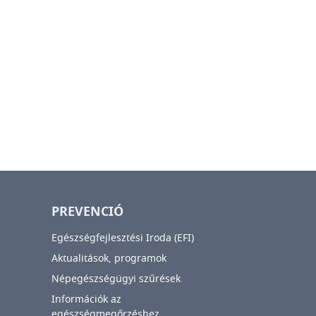
PREVENCIÓ
Egészségfejlesztési Iroda (EFI)
Aktualitások, programok
Népegészségügyi szűrések
Információk az
egészségmegőrzéshez