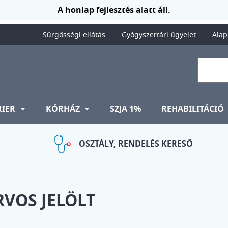
A honlap fejlesztés alatt áll.
Sürgősségi ellátás
Gyógyszertári ügyelet
Alap
RIER
KÓRHÁZ
SZJA 1%
REHABILITÁCIÓ
OSZTÁLY, RENDELÉS KERESŐ
RVOS JELÖLT