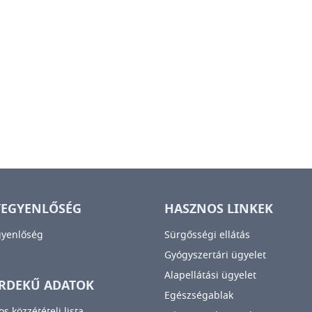
YEGYENLŐSÉG
HASZNOS LINKEK
gyenlőség
Sürgősségi ellátás
Gyógyszertári ügyelet
Alapellátási ügyelet
RDEKŰ ADATOK
Egészségablak
os közzétételi lista