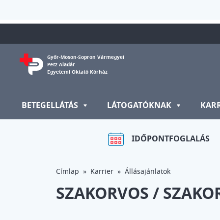
Ugrás a tartalomra
Győr-Moson-Sopron Vármegyei
Petz Aladár
Egyetemi Oktató Kórház
BETEGELLÁTÁS
LÁTOGATÓKNAK
KAR
IDŐPONTFOGLALÁS
Címlap
Karrier
Állásajánlatok
SZAKORVOS / SZAKO