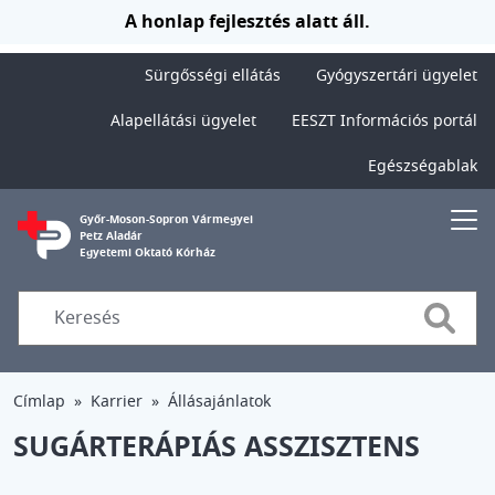
Ugrás a tartalomra
A honlap fejlesztés alatt áll.
Sürgősségi ellátás
Gyógyszertári ügyelet
Alapellátási ügyelet
EESZT Információs portál
Egészségablak
Győr-Moson-Sopron Vármegyei
Petz Aladár
Egyetemi Oktató Kórház
Searc
Címlap
Karrier
Állásajánlatok
SUGÁRTERÁPIÁS ASSZISZTENS