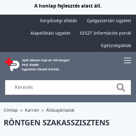
Ugrás a tartalomra
A honlap fejlesztés alatt áll.
Sürgősségi ellátás
Gyógyszertári ügyelet
Alapellátási ügyelet
EESZT Információs portál
Egészségablak
Győr-Moson-Sopron Vármegyei
Petz Aladár
Egyetemi Oktató Kórház
Searc
Címlap
Karrier
Állásajánlatok
RÖNTGEN SZAKASSZISZTENS