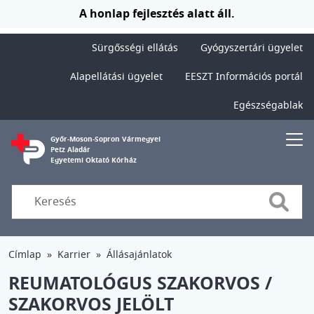
Ugrás a tartalomra
A honlap fejlesztés alatt áll.
Sürgősségi ellátás
Gyógyszertári ügyelet
Alapellátási ügyelet
EESZT Információs portál
Egészségablak
Győr-Moson-Sopron Vármegyei
Petz Aladár
Egyetemi Oktató Kórház
Searc
Címlap
Karrier
Állásajánlatok
REUMATOLÓGUS SZAKORVOS /
SZAKORVOS JELÖLT