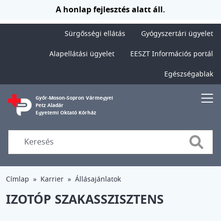
Ugrás a tartalomra
A honlap fejlesztés alatt áll.
Sürgősségi ellátás
Gyógyszertári ügyelet
Alapellátási ügyelet
EESZT Információs portál
Egészségablak
Győr-Moson-Sopron Vármegyei
Petz Aladár
Egyetemi Oktató Kórház
Searc
Címlap
Karrier
Állásajánlatok
IZOTÓP SZAKASSZISZTENS