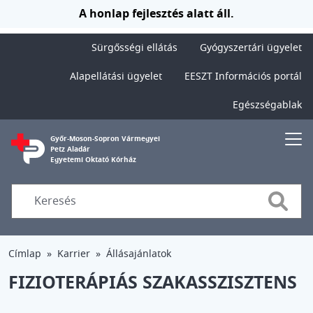
Ugrás a tartalomra
A honlap fejlesztés alatt áll.
Sürgősségi ellátás
Gyógyszertári ügyelet
Alapellátási ügyelet
EESZT Információs portál
Egészségablak
Győr-Moson-Sopron Vármegyei
Petz Aladár
Egyetemi Oktató Kórház
Searc
Címlap
Karrier
Állásajánlatok
FIZIOTERÁPIÁS SZAKASSZISZTENS