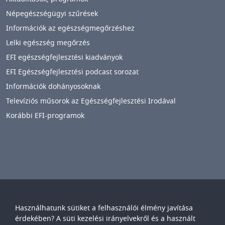
Népegészségügyi szűrések
Információk az egészségmegőrzéshez
Lelki egészség megőrzés
EFI egészségfejlesztési kiadványok
EFI Egészségfejlesztési podcast sorozat
Információk dohányosoknak
Televíziós műsorok az Egészségfejlesztési Irodával
Korábbi EFI-programok
Használhatunk sütiket a felhasználói élmény javítása
Győr-Moson-Sopron Vármegyei
Petz Aladár
érdekében? A süti kezelési irányelvekről és a használt
Egyetemi Oktató Kórház