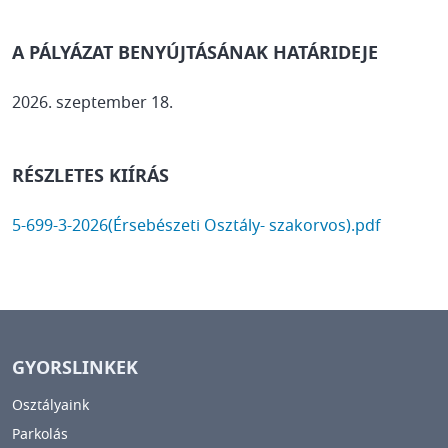
A PÁLYÁZAT BENYÚJTÁSÁNAK HATÁRIDEJE
2026. szeptember 18.
RÉSZLETES KIÍRÁS
DOCUMENT
5-699-3-2026(Érsebészeti Osztály- szakorvos).pdf
GYORSLINKEK
Osztályaink
Parkolás