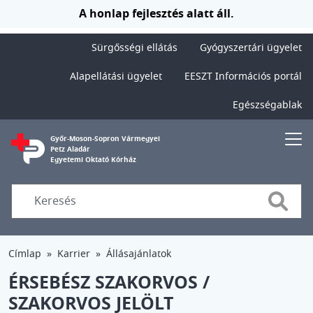
Ugrás a tartalomra
A honlap fejlesztés alatt áll.
Sürgősségi ellátás
Gyógyszertári ügyelet
Alapellátási ügyelet
EESZT Információs portál
Egészségablak
Győr-Moson-Sopron Vármegyei
Petz Aladár
Egyetemi Oktató Kórház
Searc
Címlap
Karrier
Állásajánlatok
ÉRSEBÉSZ SZAKORVOS /
SZAKORVOS JELÖLT