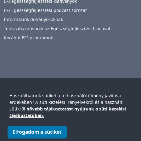
EFI egészségfejlesztési kiadványok
EFI Egészségfejlesztési podcast sorozat
Információk dohányosoknak
Televíziós műsorok az Egészségfejlesztési Irodával
Korábbi EFI-programok
Használhatunk sütiket a felhasználói élmény javítása
Győr-Moson-Sopron Vármegyei
Petz Aladár
érdekében? A süti kezelési irányelvekről és a használt
Egyetemi Oktató Kórház
sütikről
bővebb tájékoztatást nyújtunk a süti kezelési
IMAGE
tájékoztatóban.
© Győr-Moson-Sopron Vármegyei Petz Aladár Egyetemi Oktató
Elfogadom a sütiket
Kórház • 9024. Győr, Vasvári P. u. 2-4.
IMAGE