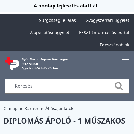
Ugrás a tartalomra
A honlap fejlesztés alatt áll.
Sürgősségi ellátás
Gyógyszertári ügyelet
Alapellátási ügyelet
EESZT Információs portál
Egészségablak
Győr-Moson-Sopron Vármegyei
Petz Aladár
Egyetemi Oktató Kórház
Searc
Címlap
Karrier
Állásajánlatok
DIPLOMÁS ÁPOLÓ - 1 MŰSZAKOS