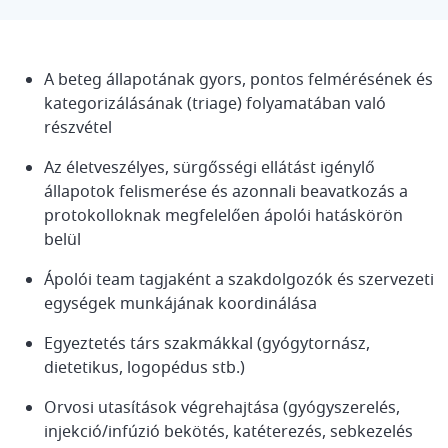
A beteg állapotának gyors, pontos felmérésének és
kategorizálásának (triage) folyamatában való
részvétel
Az életveszélyes, sürgősségi ellátást igénylő
állapotok felismerése és azonnali beavatkozás a
protokolloknak megfelelően ápolói hatáskörön
belül
Ápolói team tagjaként a szakdolgozók és szervezeti
egységek munkájának koordinálása
Egyeztetés társ szakmákkal (gyógytornász,
dietetikus, logopédus stb.)
Orvosi utasítások végrehajtása (gyógyszerelés,
injekció/infúzió bekötés, katéterezés, sebkezelés