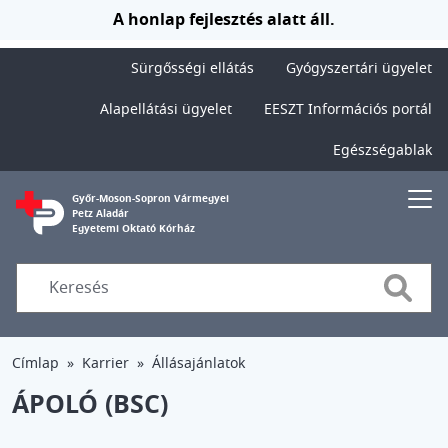
Ugrás a tartalomra
A honlap fejlesztés alatt áll.
Sürgősségi ellátás
Gyógyszertári ügyelet
Alapellátási ügyelet
EESZT Információs portál
Egészségablak
Győr-Moson-Sopron Vármegyei
Petz Aladár
Egyetemi Oktató Kórház
Searc
Címlap
Karrier
Állásajánlatok
ÁPOLÓ (BSC)