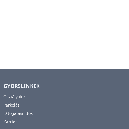
GYORSLINKEK
Osztályaink
Parkolás
Látogatási idők
Karrier