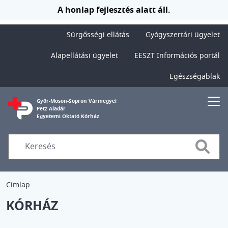
Ugrás a tartalomra
A honlap fejlesztés alatt áll.
Sürgősségi ellátás
Gyógyszertári ügyelet
Alapellátási ügyelet
EESZT Információs portál
Egészségablak
Győr-Moson-Sopron Vármegyei
Petz Aladár
Egyetemi Oktató Kórház
Searc
Címlap
KÓRHÁZ