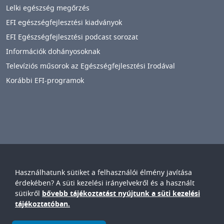
Lelki egészség megőrzés
EFI egészségfejlesztési kiadványok
EFI Egészségfejlesztési podcast sorozat
Információk dohányosoknak
Televíziós műsorok az Egészségfejlesztési Irodával
Korábbi EFI-programok
Használhatunk sütiket a felhasználói élmény javítása
Győr-Moson-Sopron Vármegyei
Petz Aladár
érdekében? A süti kezelési irányelvekről és a használt
Egyetemi Oktató Kórház
sütikről
bővebb tájékoztatást nyújtunk a süti kezelési
IMAGE
tájékoztatóban.
© Győr-Moson-Sopron Vármegyei Petz Aladár Egyetemi Oktató