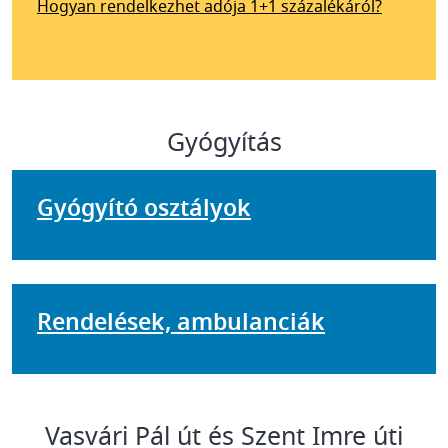
Hogyan rendelkezhet adója 1+1 százalékáról?
Gyógyítás
Gyógyító osztályok
Rendelések, ambulanciák
Vasvári Pál út és Szent Imre úti