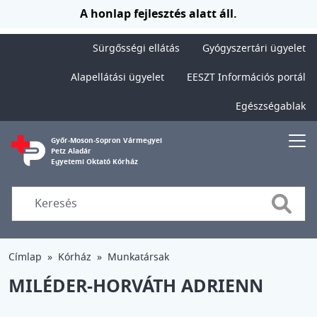
Ugrás a tartalomra
A honlap fejlesztés alatt áll.
Sürgősségi ellátás
Gyógyszertári ügyelet
Alapellátási ügyelet
EESZT Információs portál
Egészségablak
Győr-Moson-Sopron Vármegyei
Petz Aladár
Egyetemi Oktató Kórház
Searc
Címlap
Kórház
Munkatársak
MILÉDER-HORVÁTH ADRIENN