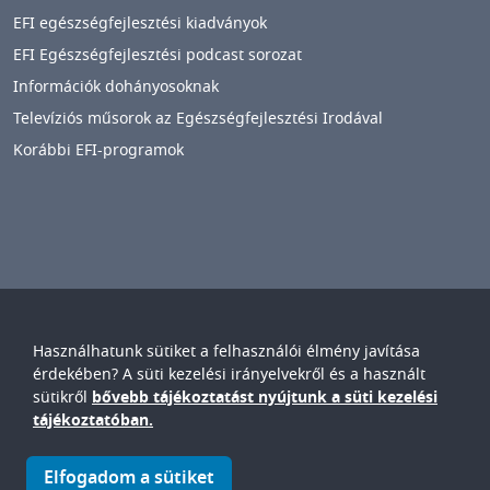
EFI egészségfejlesztési kiadványok
EFI Egészségfejlesztési podcast sorozat
Információk dohányosoknak
Televíziós műsorok az Egészségfejlesztési Irodával
Korábbi EFI-programok
Használhatunk sütiket a felhasználói élmény javítása
Győr-Moson-Sopron Vármegyei
Petz Aladár
érdekében? A süti kezelési irányelvekről és a használt
Egyetemi Oktató Kórház
sütikről
bővebb tájékoztatást nyújtunk a süti kezelési
IMAGE
tájékoztatóban.
© Győr-Moson-Sopron Vármegyei Petz Aladár Egyetemi Oktató
Elfogadom a sütiket
Kórház • 9024. Győr, Vasvári P. u. 2-4.