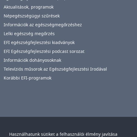
Aktualitások, programok
Népegészségügyi szűrések
Információk az egészségmegőrzéshez
Lelki egészség megőrzés
EFI egészségfejlesztési kiadványok
EFI Egészségfejlesztési podcast sorozat
Információk dohányosoknak
Televíziós műsorok az Egészségfejlesztési Irodával
Korábbi EFI-programok
Használhatunk sütiket a felhasználói élmény javítása
Győr-Moson-Sopron Vármegyei