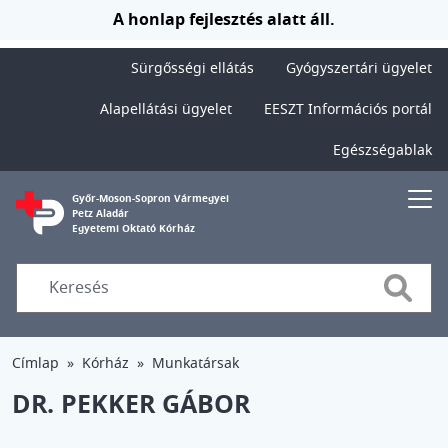
Ugrás a tartalomra
A honlap fejlesztés alatt áll.
Sürgősségi ellátás
Gyógyszertári ügyelet
Alapellátási ügyelet
EESZT Információs portál
Egészségablak
Győr-Moson-Sopron Vármegyei
Petz Aladár
Egyetemi Oktató Kórház
Searc
Címlap
Kórház
Munkatársak
DR. PEKKER GÁBOR