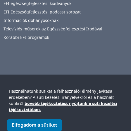
EFI egészségfejlesztési kiadványok
EFI Egészségfejlesztési podcast sorozat
Információk dohányosoknak
Televíziós műsorok az Egészségfejlesztési Irodával
Korábbi EFI-programok
Használhatunk sütiket a felhasználói élmény javítása
Győr-Moson-Sopron Vármegyei
Petz Aladár
érdekében? A süti kezelési irányelvekről és a használt
Egyetemi Oktató Kórház
sütikről
bővebb tájékoztatást nyújtunk a süti kezelési
IMAGE
tájékoztatóban.
© Győr-Moson-Sopron Vármegyei Petz Aladár Egyetemi Oktató
Elfogadom a sütiket
Kórház • 9024. Győr, Vasvári P. u. 2-4.
IMAGE