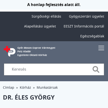
Ugrás a tartalomra
A honlap fejlesztés alatt áll.
Sürgősségi ellátás
Gyógyszertári ügyelet
Alapellátási ügyelet
EESZT Információs portál
Egészségablak
Győr-Moson-Sopron Vármegyei
Petz Aladár
Egyetemi Oktató Kórház
Searc
Címlap
Kórház
Munkatársak
DR. ÉLES GYÖRGY