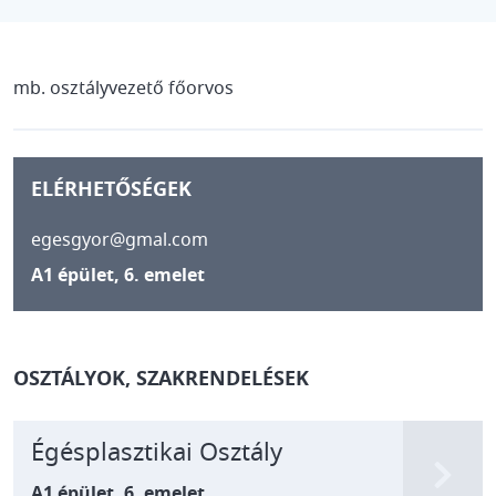
mb. osztályvezető főorvos
ELÉRHETŐSÉGEK
egesgyor@gmal.com
A1 épület, 6. emelet
OSZTÁLYOK, SZAKRENDELÉSEK
Égésplasztikai Osztály
A1 épület, 6. emelet