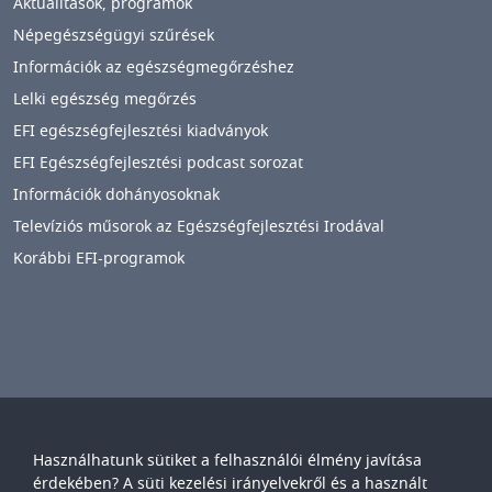
Aktualitások, programok
Népegészségügyi szűrések
Információk az egészségmegőrzéshez
Lelki egészség megőrzés
EFI egészségfejlesztési kiadványok
EFI Egészségfejlesztési podcast sorozat
Információk dohányosoknak
Televíziós műsorok az Egészségfejlesztési Irodával
Korábbi EFI-programok
Használhatunk sütiket a felhasználói élmény javítása
Győr-Moson-Sopron Vármegyei
Petz Aladár
érdekében? A süti kezelési irányelvekről és a használt
Egyetemi Oktató Kórház