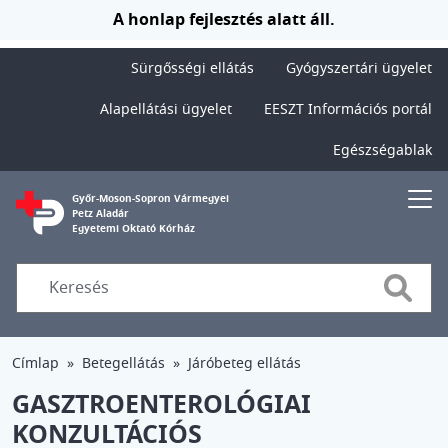
Ugrás a tartalomra
A honlap fejlesztés alatt áll.
Sürgősségi ellátás
Gyógyszertári ügyelet
Alapellátási ügyelet
EESZT Információs portál
Egészségablak
Győr-Moson-Sopron Vármegyei
Petz Aladár
Egyetemi Oktató Kórház
Searc
Címlap
Betegellátás
Járóbeteg ellátás
GASZTROENTEROLÓGIAI
KONZULTÁCIÓS