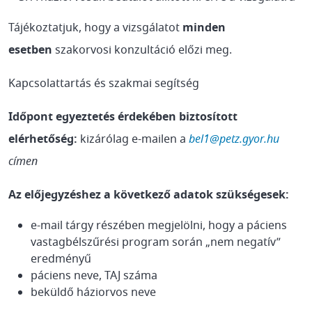
Tájékoztatjuk, hogy a vizsgálatot
minden
esetben
szakorvosi konzultáció előzi meg.
Kapcsolattartás és szakmai segítség
Időpont egyeztetés érdekében biztosított
elérhetőség:
kizárólag e-mailen a
bel1@petz.gyor.hu
címen
Az előjegyzéshez a következő adatok szükségesek:
e-mail tárgy részében megjelölni, hogy a páciens
vastagbélszűrési program során „nem negatív”
eredményű
páciens neve, TAJ száma
beküldő háziorvos neve