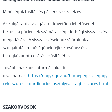
vastagbéltükrözéssel kapcsolatos kérdéseit is.
Minőségbiztosítás és páciens visszajelzés
A szolgáltató a vizsgálatot követően lehetőséget
biztosít a páciensek számára elégedettségi visszajelzés
megadására. A visszajelzések hozzájárulnak a
szolgáltatás minőségének fejlesztéséhez és a
betegközpontú ellátás erősítéséhez.
További hasznos információkat itt
olvashatnak:
https://nngyk.gov.hu/hu/nepegeszsegugyi-
celu-szuresi-koordinacios-osztaly/vastagbelszures.html
SZAKORVOSOK