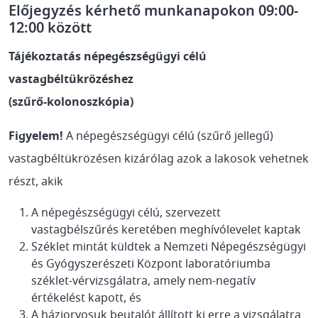
Előjegyzés kérhető munkanapokon 09:00-
12:00 között
Tájékoztatás népegészségügyi célú
vastagbéltükrözéshez
(szűrő-kolonoszkópia)
Figyelem!
A népegészségügyi célú (szűrő jellegű)
vastagbéltükrözésen kizárólag azok a lakosok vehetnek
részt, akik
A népegészségügyi célú, szervezett
vastagbélszűrés keretében meghívólevelet kaptak
Széklet mintát küldtek a Nemzeti Népegészségügyi
és Gyógyszerészeti Központ laboratóriumba
széklet-vérvizsgálatra, amely nem-negatív
értékelést kapott, és
A háziorvosuk beutalót állított ki erre a vizsgálatra