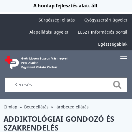
Ugrás a tartalomra
A honlap fejlesztés alatt áll.
Sürgősségi ellátás
Gyógyszertári ügyelet
Alapellátási ügyelet
EESZT Információs portál
Egészségablak
Győr-Moson-Sopron Vármegyei
Petz Aladár
Egyetemi Oktató Kórház
Searc
Címlap
Betegellátás
Járóbeteg ellátás
ADDIKTOLÓGIAI GONDOZÓ ÉS
SZAKRENDELÉS