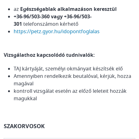
az
Egészségablak alkalmazáson keresztül
+36-96/503-360 vagy +36-96/503-
301
telefonszámon kérhető
https://petz.gyor.hu/idopontfoglalas
Vizsgálathoz kapcsolódó tudnivalók:
TAJ kártyáját, személyi okmányait készítsék elő
Amennyiben rendelkezik beutalóval, kérjük, hozza
magával
kontroll vizsgálat esetén az előző leleteit hozzák
magukkal
SZAKORVOSOK