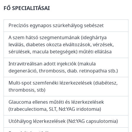
FŐ SPECIALITÁSAI
Precíziós egynapos szürkehályog sebészet
A szem hátsó szegmentumának (ideghártya
leválás, diabetes okozta elváltozások, vérzések,
sérülések, macula betegségek) műtéti ellátása
Intravitreálisan adott injekciók (makula
degeneráció, thrombosis, diab. retinopathia stb.)
Multi-spot szemfenéki lézerkezelések (diabétesz,
thrombosis, stb)
Glaucoma ellenes műtéti és lézerkezelések
(trabeculectioma, SLT, Nd:YAG iridotomia)
Utóhályog lézerkezelések (Nd:YAG capsulotomia)