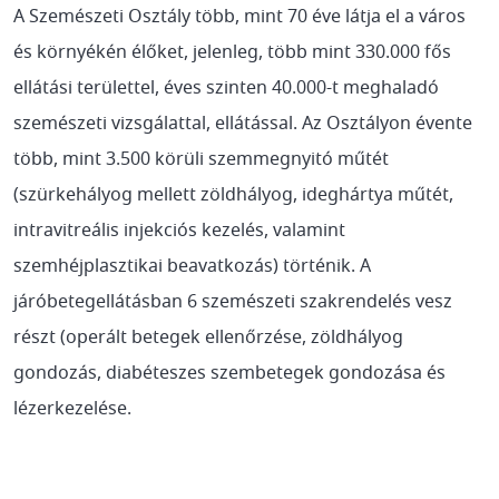
A Szemészeti Osztály több, mint 70 éve látja el a város
és környékén élőket, jelenleg, több mint 330.000 fős
ellátási területtel, éves szinten 40.000-t meghaladó
szemészeti vizsgálattal, ellátással. Az Osztályon évente
több, mint 3.500 körüli szemmegnyitó műtét
(szürkehályog mellett zöldhályog, ideghártya műtét,
intravitreális injekciós kezelés, valamint
szemhéjplasztikai beavatkozás) történik. A
járóbetegellátásban 6 szemészeti szakrendelés vesz
részt (operált betegek ellenőrzése, zöldhályog
gondozás, diabéteszes szembetegek gondozása és
lézerkezelése.