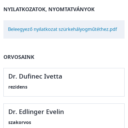
NYILATKOZATOK, NYOMTATVÁNYOK
FÁJL
Beleegyező nyilatkozat szürkehályogműtéthez.pdf
ORVOSAINK
Dr. Dufinec Ivetta
rezidens
Dr. Edlinger Evelin
szakorvos