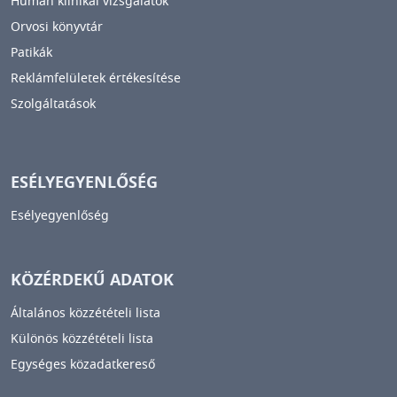
Humán klinikai vizsgálatok
Orvosi könyvtár
Patikák
Reklámfelületek értékesítése
Szolgáltatások
ESÉLYEGYENLŐSÉG
Esélyegyenlőség
KÖZÉRDEKŰ ADATOK
Általános közzétételi lista
Különös közzétételi lista
Egységes közadatkereső