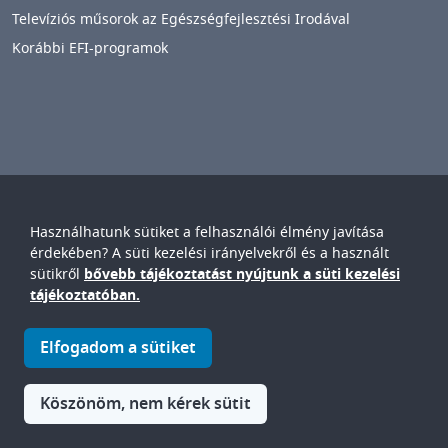
Televíziós műsorok az Egészségfejlesztési Irodával
Korábbi EFI-programok
Használhatunk sütiket a felhasználói élmény javítása
Győr-Moson-Sopron Vármegyei
Petz Aladár
érdekében? A süti kezelési irányelvekről és a használt
Egyetemi Oktató Kórház
sütikről
bővebb tájékoztatást nyújtunk a süti kezelési
IMAGE
tájékoztatóban.
© Győr-Moson-Sopron Vármegyei Petz Aladár Egyetemi Oktató
Elfogadom a sütiket
Kórház • 9024. Győr, Vasvári P. u. 2-4.
IMAGE
Köszönöm, nem kérek sütit