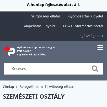
Ugrás a tartalomra
A honlap fejlesztés alatt áll.
Sürgősségi ellátás
Gyógyszertári ügyelet
Alapellátási ügyelet
EESZT Információs portál
Egészségablak
Győr-Moson-Sopron Vármegyei
Petz Aladár
Egyetemi Oktató Kórház
Searc
Címlap
Betegellátás
Fekvőbeteg ellátás
SZEMÉSZETI OSZTÁLY